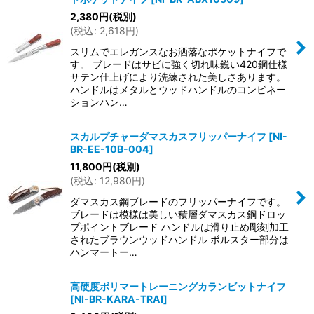
2,380
円
(税別)
(
税込
:
2,618
円
)
スリムでエレガンスなお洒落なポケットナイフで
す。 ブレードはサビに強く切れ味鋭い420鋼仕様
サテン仕上げにより洗練された美しさあります。
ハンドルはメタルとウッドハンドルのコンビネー
ションハン…
スカルプチャーダマスカスフリッパーナイフ
[
NI-
BR-EE-10B-004
]
11,800
円
(税別)
(
税込
:
12,980
円
)
ダマスカス鋼ブレードのフリッパーナイフです。
ブレードは模様は美しい積層ダマスカス鋼ドロッ
プポイントブレード ハンドルは滑り止め彫刻加工
されたブラウンウッドハンドル ボルスター部分は
ハンマートー…
高硬度ポリマートレーニングカランビットナイフ
[
NI-BR-KARA-TRAI
]