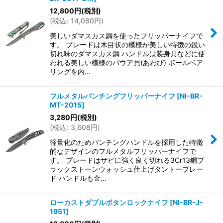
12,800
円
(税別)
(
税込
:
14,080
円
)
美しいダマスカス鋼を使ったフリッパーナイフで
す。 ブレードは木目状の模様が美しい特徴の鋭い
切れ味のダマスカス鋼 ハンドルは装身具などに使
われる美しい模様のパウア貝(あわび) ボールベア
リングを内…
フルメタルパンチングフリッパーナイフ
[
NI-BR-
MT-2015
]
3,280
円
(税別)
(
税込
:
3,608
円
)
軽量化のためパンチングハンドルを採用した特徴
的なデザインのフルメタルフリッパーナイフで
す。 ブレードはサビに強く良く切れる3Cr13鋼ブ
ラックストーンウォッシュ仕上げタントーブレー
ド ハンドルも金…
ローカストダブルボタンロックナイフ
[
NI-BR-J-
1951
]