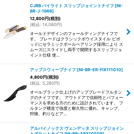
CJRB パイライト スリップジョイントナイフ
[
NI-
BR-J-1966
]
12,800
円
(税別)
(
税込
:
14,080
円
)
オールドデザインのフォールディングナイフで
す。 ブレードはクラシックボウイスタイル ピポ
ッドにセラミックボールベアリング採用により ス
ムーズにスライドし両手で開閉するスリップジョ
イント仕様 使…
アップスウィープナイフ
[
NI-BR-ER-FIX111G10
]
4,800
円
(税別)
(
税込
:
5,280
円
)
オールブラック仕上げのアップブレードフルタン
グのナイフです。 アウトドアで信頼性とパフォー
マンスを求める方のために設計されています。 フ
ルタング構造で強度と耐久性に優れ、キャンプ、
狩猟、釣りなどア…
アルバイノックス ヴェンデッタ スリップジョイン
トポケットナイフ
[
NI-BR-ABX10509
]