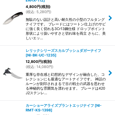
ERFIX-112
]
4,800
円
(税別)
(
税込
:
5,280
円
)
無駄のない設計と高い耐久性の小型のフルタング
ナイフです。 ブレードにはツートン仕上げのサビ
に強く良く切れる3Cr13鋼仕様 ドロップポイント
形状により扱いやすさと切れ味を両立 さらに、美
しいエッ…
レリックシリーズスカルプッシュダガーナイフ
[
NI-BK-UC-1235
]
12,800
円
(税別)
(
税込
:
14,080
円
)
重厚な存在感と幻想的なデザインが融合した、コ
レクションにも最適なアートナイフです。 神話の
ルーンが刻印されまるで古の戦士の武器を思わせ
る神秘的な雰囲気を漂わせます。 ブレードは420
J2ステンレ…
カーショーアライズブラントエッジナイフ
[
NI-
RMT-KS-1398
]