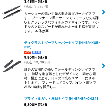
3,480
円
(税別)
(
税込
:
3,828
円
)
カーショーの鈍い刃先の非金属ダガーナイフで
す。 ブーツナイフ風デザインでシャープな先端形
状とクラシックなフォルムのデザインです。 ハン
ドルのクロスガードが優れたホールド感を実現し
ます。 本体は高…
ティグラスミゾーフリッパーナイフ
[
NI-BR-KUB-
312
]
9,800
円
(税別)
(
税込
:
10,780
円
)
細身の実用性の高いフォールディングナイフで
す。 無駄を削ぎ落としたデザインと、確かな素
材・構造により、日々の作業をスマートにサポー
トします。 ブレードはドロップポイント形状で
AUS-10鋼を採用し…
プライマルガット皮剥ナイフ
[
NI-BR-BR-0424
]
5,800
円
(税別)