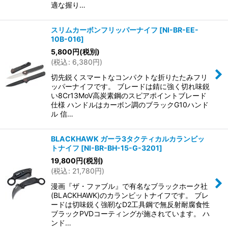
適な握り…
スリムカーボンフリッパーナイフ
[
NI-BR-EE-
10B-016
]
5,800
円
(税別)
(
税込
:
6,380
円
)
切先鋭くスマートなコンパクトな折りたたみフリ
ッパーナイフです。 ブレードは錆に強く切れ味鋭
い8Cr13MoV高炭素鋼のスピアポイントブレード
仕様 ハンドルはカーボン調のブラックG10ハンド
ル 信…
BLACKHAWK ガーラ3タクティカルカランビッ
トナイフ
[
NI-BR-BH-15-G-3201
]
19,800
円
(税別)
(
税込
:
21,780
円
)
漫画『ザ・ファブル』で有名なブラックホーク社
(BLACKHAWK)のカランビットナイフです。 ブレ
ードは切味鋭く強靭なD2工具鋼で無反射耐腐食性
ブラックPVDコーティングが施されています。 ハ
ンド…