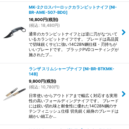
MK-2クロスバーロックカランビットナイフ
[
NI-
BR-AME-507-BDG
]
16,800
円
(税別)
(
税込
:
18,480
円
)
通常のカランビットナイフとは逆に刃がなついて
いるカランビットナイフです。 ブレードは高品質
で切味鋭くサビに強い14C28N鋼仕様・刃持ちが
いいブレードです。 ブラックPVDコーティングが
施されたブ…
ランザ スリムシャープナイフ
[
NI-BR-BTKMK-
14B
]
9,800
円
(税別)
(
税込
:
10,780
円
)
日常使いからアウトドアまで幅広く対応する実用
性の高いフォールディングナイフです。 ブレード
には鋭い切れ味と耐食性に優れた14C28N鋼のサ
テンフィニッシュ仕様 切先鋭く細身のブレードは
細かい細工か…