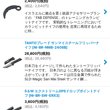
2,400
円
(税別)
(
税込
:
2,640
円
)
イスラエルに拠点を置く銃器アクセサリーブラン
ドの 「FAB DEFENSE」のトレーニングカランビ
ットナイフです。 実戦的なトレーニングにおいて
カランビットナイフの使用を 忠実に再現するため
に特…
TANTOブレード サンマイスチールフリッパーナ
イフ
[
NI-BR-NMB-2406B
]
26,800
円
(税別)
(
税込
:
29,480
円
)
日本刀をイメージして作られたタントーフリッパ
ーナイフです。 日本刀のように異なる刃紋が浮き
上がっています。 ブレードは日立金属で作られた
SLD-Magic San Mai Steel サンマイ鋼 …
S＆W エクストリームOPSドロップポイントナイ
フ
[
NI-BR-SW-ERX3
]
3,800
円
(税別)
(
税込
:
4,180
円
)