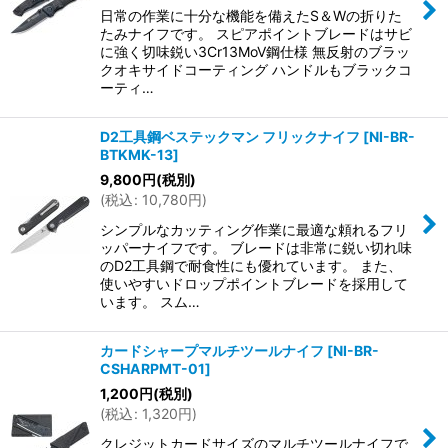
日常の作業に十分な機能を備えたS＆Wの折りた
たみナイフです。 スピアポイントブレードはサビ
に強く切味鋭い3Cr13MoV鋼仕様 無反射のブラッ
クオキサイドコーティング ハンドルもブラックコ
ーティ…
D2工具鋼ベステックマン フリックナイフ
[
NI-BR-
BTKMK-13
]
9,800
円
(税別)
(
税込
:
10,780
円
)
シンプルなカッティング作業に最適な頼れるフリ
ッパーナイフです。 ブレードは非常に鋭い切れ味
のD2工具鋼で耐食性にも優れています。 また、
使いやすいドロップポイントブレードを採用して
います。 スム…
カードシャープマルチツールナイフ
[
NI-BR-
CSHARPMT-01
]
1,200
円
(税別)
(
税込
:
1,320
円
)
クレジットカードサイズのマルチツールナイフで