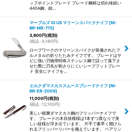
ップポイントブレード ブレード鋼材は切れ味鋭い
440A鋼、錆…
マーブルズ GI US マリーンスパイクナイフ
[
NI-
BR-MR-715
]
3,800
円
(税別)
(
税込
:
4,180
円
)
ロープワークのマリーンスパイクが装備されたフ
ルメタルの折りたたみナイフです。 ブレードはサ
ビに強い刃物用特殊ステンレス鋼で誤って落下さ
せた際に刃先が刺さりにくいシープフットブレー
ド 安全にナイフを…
エルクダマスカススムースブレードナイフ
[
NI-
BR-ER-2009
]
11,000
円
(税別)
(
税込
:
12,100
円
)
美しい積層ダマスカス鋼のフリッパーナイフで
す。 ブレードの木目状模様は1本ずつ異なりで美
しい紋様が浮き出ています。 片手で素早く開けら
れるフリッパーリバーを備えています。 ベアリン