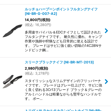
ルッチョハープーンポイントフルタングナイフ
[
NI-BR-G-007-A2
]
14,800
円
(税別)
(
税込
:
16,280
円
)
多用途サバイバル＆EDCナイフとして設計された
フルタングナイフです。 耐久性に優れ、キャンプ
作業や漁師や狩猟なども日常的に使える設計で
す。 ブレードはサビに強く鋭い切味の14C28Nサ
ンドビック鋼…
スリークブラックナイフ
[
NI-BR-MT-2013
]
2,980
円
(税別)
(
税込
:
3,278
円
)
スタイリッシュなスリムデザインのフリッパーナ
イフです。 ブレードはグレー仕上げで、サビに強
く良く切れる3Cr13ブレード ブラック＆グレーの
アルミハンドルは軽量ながらも堅牢なハンドルで
す。 ボー…
トリヴィサ ラセルタカランビットナイフ
[
NI-BR-