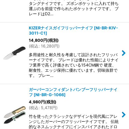
タングナイフです。 ズボンポケットに入れて持ち
運ぶのを前提で作られたポケットナイフです。 ブ
レードはD2…
KIZERナイスガイフリッパーナイフ
[
NI-BR-KIV-
3011-C1
]
14,800
円
(税別)
(
税込
:
16,280
円
)
多用途性と耐久性を考慮して設計されたフリッパ
ーナイフです。 ブレードは優れた性能によりナイ
フ業界で高く評価されている154CM鋼で 硬度、
耐食性、エッジ保持に優れています。切味抜群で
す。 ブレー…
ガーバーコンフィダントバンブーフリッパーナイ
フ
[
NI-BR-G-1066
]
4,980
円
(税別)
(
税込
:
5,478
円
)
竹を使ったクラシックなデザインを現代風にアレ
ンジしたガーバーのフリッパーナイフです。 伝統
的なネスムックナイフにインスパイアされたドロ