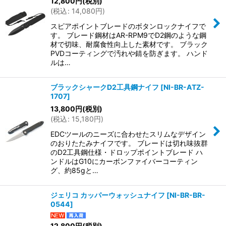
12,800
円
(税別)
(
税込
:
14,080
円
)
スピアポイントブレードのボタンロックナイフで
す。 ブレード鋼材はAR-RPM9でD2鋼のような鋼
材で切味、耐腐食性向上した素材です。 ブラック
PVDコーティングで汚れや錆を防ぎます。 ハンド
ルは…
ブラックシャークD2工具鋼ナイフ
[
NI-BR-ATZ-
1707
]
13,800
円
(税別)
(
税込
:
15,180
円
)
EDCツールのニーズに合わせたスリムなデザイン
のおりたたみナイフです。 ブレードは切れ味抜群
のD2工具鋼仕様・ドロップポイントブレード ハ
ンドルはG10にカーボンファイバーコーティン
グ、約85gと…
ジェリコ カッパーウォッシュナイフ
[
NI-BR-BR-
0544
]
12,800
円
(税別)