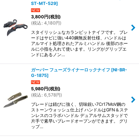
ST-MT-529
]
3,800
円
(税別)
(
税込
:
4,180
円
)
スタイリッシュなカランビットナイフです。 ブレ
ードはサビに強い440鋼無反射仕様、ハンドルは
アルマイト処理されたアルミハンドル 後部のホー
ルに小指を入れて使います。リングがグリップエ
ンドにあるノン…
ガーバー フューズライナーロックナイフ
[
NI-BR-
G-1875
]
5,980
円
(税別)
(
税込
:
6,578
円
)
ブレードは錆びに強く、切味鋭い7Cr17MoV鋼の
ストーンウォッシュ仕上げ ハンドルはGFN＆ステ
ンレスのコラボハンドル デュアルサムスタッドで
片手で素早いブレードオープンができます。 グリ
ップ…