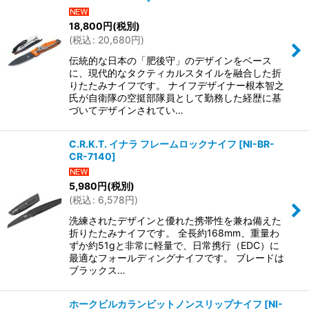
絞り込む
18,800
円
(税別)
(
税込
:
20,680
円
)
伝統的な日本の「肥後守」のデザインをベース
に、現代的なタクティカルスタイルを融合した折
りたたみナイフです。 ナイフデザイナー根本智之
氏が自衛隊の空挺部隊員として勤務した経歴に基
づいてデザインされてい…
C.R.K.T. イナラ フレームロックナイフ
[
NI-BR-
CR-7140
]
5,980
円
(税別)
(
税込
:
6,578
円
)
洗練されたデザインと優れた携帯性を兼ね備えた
折りたたみナイフです。 全長約168mm、重量わ
ずか約51gと非常に軽量で、日常携行（EDC）に
最適なフォールディングナイフです。 ブレードは
ブラックス…
ホークビルカランビットノンスリップナイフ
[
NI-