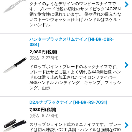
クナイのようなデザインのワンピースナイフで
す。 ブレードは鋭い切味のサンドビック14C28N
鋼で耐食性に優れています。 傷や汚れの目立たな
いストーンウォッシュ仕上げ ハンドルはスケルト
ンハンドル…
ハンターブラックスリムナイフ
[
NI-BR-CBR-
384
]
2,980
円
(税別)
(
税込
:
3,278
円
)
ドロップポイントブレードのネックナイフです。
ブレードはサビに強くよく切れる440鋼仕様 ハン
ドルは滑り止め加工されたナイロンファイバー
ABSハンドル ハンティング、キャンプ、フィッシ
ング、山歩…
D2ルナブラックナイフ
[
NI-BR-RS-7031
]
7,980
円
(税別)
(
税込
:
8,778
円
)
スリップジョイント式のミニナイフです。 ブレー
ドは切れ味鋭いD2工具鋼・ハンドルは強靭なG10