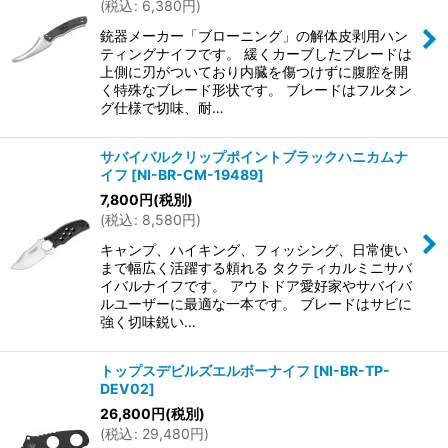
(
税込
:
6,380
円
)
銃器メーカー「ブローニング」の解体皮剥用ハン
ティングナイフです。 緩くカーブしたブレードは
上側に刃がついており内臓を傷つけずに腹腔を開
く特殊なブレード形状です。 ブレードはフルタン
グ仕様で切味、耐…
サバイバルクリップポイントブラックハニカムナ
イフ
[
NI-BR-CM-19489
]
7,800
円
(税別)
(
税込
:
8,580
円
)
キャンプ、ハイキング、フィッシング、日常使い
まで幅広く活躍する頼れる タクティカルミニサバ
イバルナイフです。 アウトドア愛好家やサバイバ
ルユーザーに最適な一本です。 ブレードはサビに
強く切味鋭い…
トップスデビルズエルボーナイフ
[
NI-BR-TP-
DEV02
]
26,800
円
(税別)
(
税込
:
29,480
円
)