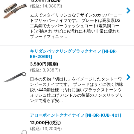
(
税込
:
14,080
円
)
丈夫でスタイリッシュなデザインのカッパーコー
トフリッパーナイフです。 ブレードは高炭素D2
工具鋼でカッパーウォッシュコート(電気銅コー
ト)が施され サビにも汚れにも強い非常に優れた
ブレードフィニッ…
キリダシバックリングブラックナイフ
[
NI-BR-
EE-20691
]
3,580
円
(税別)
(
税込
:
3,938
円
)
日本の刃物「切出し」をイメージしたタントーワ
ンピースナイフです。 ブレードはサビに強く切味
鋭い440鋼仕様・汚れに強いブラックストーンウ
ォッシュ仕上げ ハンドルの後部のノンスリップリ
ングで滑らず安…
アローポイントクナイナイフ
[
NI-BR-KUB-401
]
12,000
円
(税別)
(
税込
:
13,200
円
)