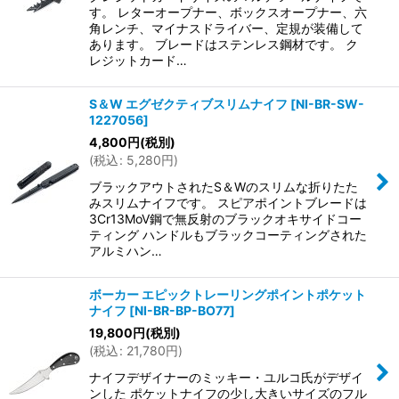
す。 レターオープナー、ボックスオープナー、六
角レンチ、マイナスドライバー、定規が装備して
あります。 ブレードはステンレス鋼材です。 ク
レジットカード…
S＆W エグゼクティブスリムナイフ
[
NI-BR-SW-
1227056
]
4,800
円
(税別)
(
税込
:
5,280
円
)
ブラックアウトされたS＆Wのスリムな折りたた
みスリムナイフです。 スピアポイントブレードは
3Cr13MoV鋼で無反射のブラックオキサイドコー
ティング ハンドルもブラックコーティングされた
アルミハン…
ボーカー エピックトレーリングポイントポケット
ナイフ
[
NI-BR-BP-BO77
]
19,800
円
(税別)
(
税込
:
21,780
円
)
ナイフデザイナーのミッキー・ユルコ氏がデザイ
ンした ポケットナイフの少し大きいサイズのフル