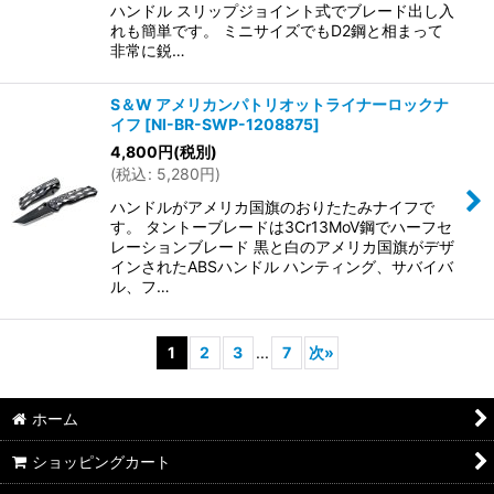
ハンドル スリップジョイント式でブレード出し入
れも簡単です。 ミニサイズでもD2鋼と相まって
非常に鋭…
S＆W アメリカンパトリオットライナーロックナ
イフ
[
NI-BR-SWP-1208875
]
4,800
円
(税別)
(
税込
:
5,280
円
)
ハンドルがアメリカ国旗のおりたたみナイフで
す。 タントーブレードは3Cr13MoV鋼でハーフセ
レーションブレード 黒と白のアメリカ国旗がデザ
インされたABSハンドル ハンティング、サバイバ
ル、フ…
1
2
3
...
7
次
»
ホーム
ショッピングカート