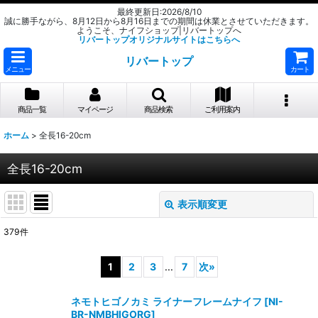
最終更新日:2026/8/10
誠に勝手ながら、8月12日から8月16日までの期間は休業とさせていただきます。
ようこそ、ナイフショップ|リバートップへ
リバートップオリジナルサイトはこちらへ
リバートップ
メニュー
カート
商品一覧
マイページ
商品検索
ご利用案内
ホーム
>
全長16-20cm
全長16-20cm
表示順変更
閉じる
379
件
表示数
:
1
2
3
...
7
次
»
並び順
:
ネモトヒゴノカミ ライナーフレームナイフ
[
NI-
BR-NMBHIGORG
]