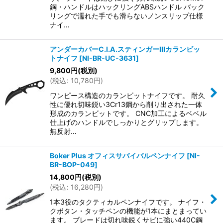
鋼・ハンドルはハックリングABSハンドル バック
リングで濡れた手でも滑らないノンスリップ仕様
ナイ…
アンダーカバーC.I.A.スティンガーIIIカランビッ
トナイフ
[
NI-BR-UC-3631
]
9,800
円
(税別)
(
税込
:
10,780
円
)
ワンピース構造のカランビットナイフです。 耐久
性に優れ切味鋭い3Cr13鋼から削り出された一体
形成のカランビットです。 CNC加工によるベベル
仕上げのハンドルでしっかりとグリップします。
無反射…
Boker Plus オフィスサバイバルペンナイフ
[
NI-
BR-BOP-049
]
14,800
円
(税別)
(
税込
:
16,280
円
)
1本3役のタクティカルペンナイフです。 ナイフ・
クボタン・タッチペンの機能が1本にまとまってい
ます。 ブレードは切れ味鋭くサビに強い440C鋼