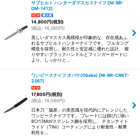
サブヒルト ハンターダマスカスナイフ
[
NI-BR-
DM-1412
]
14,800
円
(税別)
(
税込
:
16,280
円
)
美しいダマスカス風模様が印象的な、存在感あふ
れるサブヒルトハンターナイフです。 フルタング
構造を採用し、耐久性と安定感に優れた設計。 握
りやすいブラックハンドルとフィンガーガードに
より、しっかりと…
ワンピースナイフ オバケ(Obake)
[
NI-BR-CRKT-
2367
]
17,800
円
(税別)
(
税込
:
19,580
円
)
日本刀「脇差」の美意識を現代的にアレンジした
ワンピースナイフです。 ブレードには錆びに強い
8Cr13MoVステンレス鋼を採用し、 チタンナイト
ライド（TiNi）コーティングにより耐食性・耐摩
耗性を…