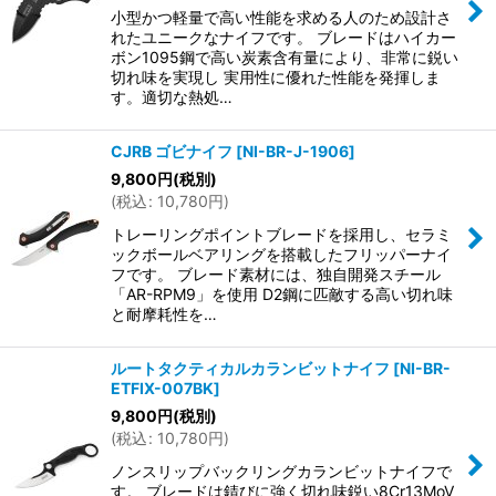
小型かつ軽量で高い性能を求める人のため設計さ
れたユニークなナイフです。 ブレードはハイカー
ボン1095鋼で高い炭素含有量により、非常に鋭い
切れ味を実現し 実用性に優れた性能を発揮しま
す。適切な熱処…
CJRB ゴビナイフ
[
NI-BR-J-1906
]
9,800
円
(税別)
(
税込
:
10,780
円
)
トレーリングポイントブレードを採用し、セラミ
ックボールベアリングを搭載したフリッパーナイ
フです。 ブレード素材には、独自開発スチール
「AR-RPM9」を使用 D2鋼に匹敵する高い切れ味
と耐摩耗性を…
ルートタクティカルカランビットナイフ
[
NI-BR-
ETFIX-007BK
]
9,800
円
(税別)
(
税込
:
10,780
円
)
ノンスリップバックリングカランビットナイフで
す。 ブレードは錆びに強く切れ味鋭い8Cr13MoV