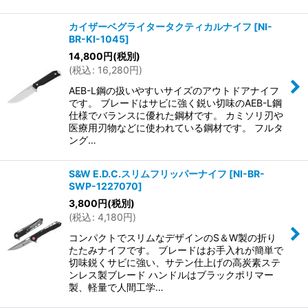
カイザーベグライタータクティカルナイフ
[
NI-
BR-KI-1045
]
14,800
円
(税別)
(
税込
:
16,280
円
)
AEB-L鋼の扱いやすいサイズのアウトドアナイフ
です。 ブレードはサビに強く鋭い切味のAEB-L鋼
仕様でバランスに優れた鋼材です。 カミソリ刃や
医療用刃物などに使われている鋼材です。 フルタ
ング…
S&W E.D.C.スリムフリッパーナイフ
[
NI-BR-
SWP-1227070
]
3,800
円
(税別)
(
税込
:
4,180
円
)
コンパクトでスリムなデザインのS＆W製の折り
たたみナイフです。 ブレードはお手入れが簡単で
切味鋭くサビに強い、サテン仕上げの高炭素ステ
ンレス製ブレード ハンドルはブラックポリマー
製、軽量で人間工学…