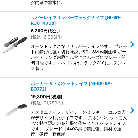
グ内蔵で非常に…
リバーレイフリッパーブラックナイフ
[
NI-BR-
RUC-4008
]
6,280
円
(税別)
(
税込
:
6,908
円
)
オーソドックスなフリッパーナイフです。 ブレー
ドは錆びに強く切れ味鋭い8Cr13MoV鋼仕様 ボー
ルベアリング内蔵で非常にスムーズにブレード開
閉可能です。 ハンドルはブラックG10にステンレ
ス製…
ボーカー ザ・ポケットナイフ
[
NI-BR-BP-
BO772
]
19,800
円
(税別)
(
税込
:
21,780
円
)
カスタムナイフデザイナーのミッキー・ユルコ氏
がデザインしたナイフです。 ズボンポケットに入
れて持ち運ぶのを前提で作られたポケットナイフ
です。 ブレードは440C鋼で錆に強い鋼材で強
度、硬度、耐摩耗…