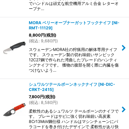
でハンドルは頑丈な航空機用アルミ合金 レターオ
ープナ…
MORA ベリーオープナーガットフックナイフ
[
NI-
RMT-11129
]
8,800
円
(税別)
(
税込
:
9,680
円
)
スウェーデンMORA社の狩猟用の解体専用ナイフ
です。 スウェーデン製の切れ味鋭いサンビック
12C27鋼で作られた湾曲したブレードのハンティ
ングナイフです。 獲物の腹部を開く際に内臓を傷
つけないよう…
シュワルツテールボーンネックナイフ
[
NI-DIC-
CRKT-2415
]
7,800
円
(税別)
(
税込
:
8,580
円
)
柔軟性のあるシュワルツ テールボーンのナイフで
す。 ブレードはサビに強く切れ味鋭い高炭素
8Cr13MoV鋼仕様 ハンドルはマシンチェーンにパ
ラコードを巻き付けたデザインで 柔軟性があり快