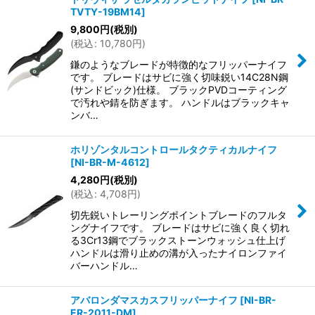
TVTY-19BM14
]
9,800
円
(税別)
(
税込
:
10,780
円
)
鎌のようなブレードが特徴的なフリッパーナイフ
です。 ブレードはサビに強く切味鋭い14C28N鋼
(サンドビック)仕様。 ブラックPVDコーティング
で汚れや錆を防ぎます。 ハンドルはブラックキャ
ンバ…
ホリゾンタルコントロールタクティカルナイフ
[
NI-BR-M-4612
]
4,280
円
(税別)
(
税込
:
4,708
円
)
切先鋭いトレーリングポイントブレードのフルタ
ングナイフです。 ブレードはサビに強く良く切れ
る3Cr13鋼でブラックストーンウォッシュ仕上げ
ハンドルは滑り止めの溝が入ったナイロンファイ
バーハンドル…
アバロンダマスカスフリッパーナイフ
[
NI-BR-
ER-2011-DM
]