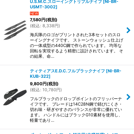
U.S.M.C.スローイングトリプルナイフ
[
NI-BR-
USMT-3002
]
7,580
円
(税別)
(
税込
:
8,338
円
)
海兵隊のロゴがプリントされた3本セットのスロ
ーイングナイフです。 ストーンウォッシュ仕上げ
の一体成型の440C鋼で作られています。 均等な
回転を実現するよう精密に設計されています。 そ
の結果、命…
ティティアスE.D.C.フルブラックナイフ
[
NI-BR-
KUB-322
]
9,800
円
(税別)
(
税込
:
10,780
円
)
フルブラックのドロップポイントのフリッパーナ
イフです。 ブレードは14C28N鋼で錆びにくさ・
切れ味・研ぎやすさのバランスが非常に優れてい
ます。 ハンドルにはブラックG10素材を使用し、
軽量であり…