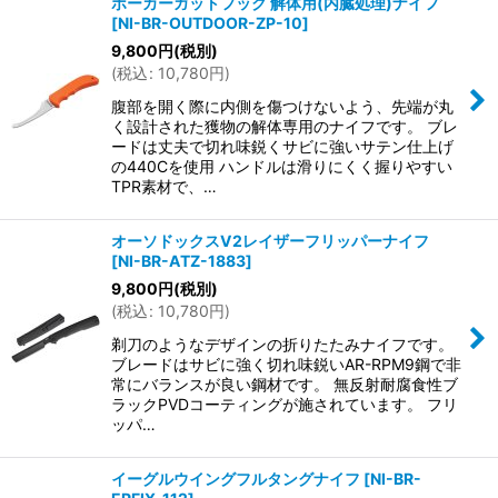
ボーカーガットフック 解体用(内臓処理)ナイフ
[
NI-BR-OUTDOOR-ZP-10
]
9,800
円
(税別)
(
税込
:
10,780
円
)
腹部を開く際に内側を傷つけないよう、先端が丸
く設計された獲物の解体専用のナイフです。 ブレ
ードは丈夫で切れ味鋭くサビに強いサテン仕上げ
の440Cを使用 ハンドルは滑りにくく握りやすい
TPR素材で、…
オーソドックスV2レイザーフリッパーナイフ
[
NI-BR-ATZ-1883
]
9,800
円
(税別)
(
税込
:
10,780
円
)
剃刀のようなデザインの折りたたみナイフです。
ブレードはサビに強く切れ味鋭いAR-RPM9鋼で非
常にバランスが良い鋼材です。 無反射耐腐食性ブ
ラックPVDコーティングが施されています。 フリ
ッパ…
イーグルウイングフルタングナイフ
[
NI-BR-