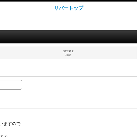
リバートップ
STEP 2
確認
いますので
る方