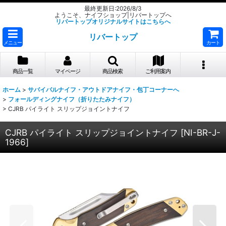
最終更新日:2026/8/3
ようこそ、ナイフショップ|リバートップへ
リバートップオリジナルサイトはこちらへ
リバートップ
メニュー
カート
商品一覧
マイページ
商品検索
ご利用案内
ホーム
>
サバイバルナイフ・アウトドアナイフ・包丁コーナーへ
>
フォールディングナイフ（折りたたみナイフ）
>
CJRB パイライト スリップジョイントナイフ
CJRB パイライト スリップジョイントナイフ
[
NI-BR-J-
1966
]