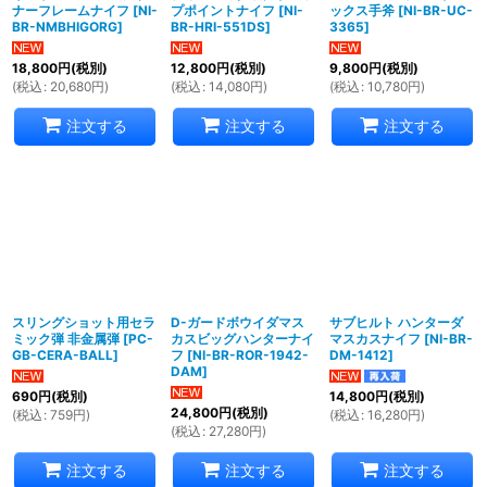
ナーフレームナイフ
[
NI-
プポイントナイフ
[
NI-
ックス手斧
[
NI-BR-UC-
BR-NMBHIGORG
]
BR-HRI-551DS
]
3365
]
18,800
円
(税別)
12,800
円
(税別)
9,800
円
(税別)
(
税込
:
20,680
円
)
(
税込
:
14,080
円
)
(
税込
:
10,780
円
)
注文する
注文する
注文する
スリングショット用セラ
D-ガードボウイダマス
サブヒルト ハンターダ
ミック弾 非金属弾
[
PC-
カスビッグハンターナイ
マスカスナイフ
[
NI-BR-
GB-CERA-BALL
]
フ
[
NI-BR-ROR-1942-
DM-1412
]
DAM
]
690
円
(税別)
14,800
円
(税別)
24,800
円
(税別)
(
税込
:
759
円
)
(
税込
:
16,280
円
)
(
税込
:
27,280
円
)
注文する
注文する
注文する