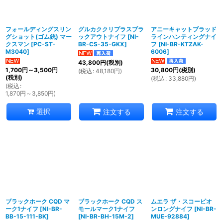
フォールディングスリン
グルカククリプラスブラ
アニーキャットブラッド
グショット(ゴム銃) マー
ックアウトナイフ
[
NI-
ラインハンティングナイ
クスマン
[
PC-ST-
BR-CS-35-GKX
]
フ
[
NI-BR-KTZAK-
M3040
]
6006
]
43,800
円
(税別)
1,700
円
～3,500
円
30,800
円
(税別)
(
税込
:
48,180
円
)
(税別)
(
税込
:
33,880
円
)
(
税込
:
1,870
円
～3,850
円
)
選択
注文する
注文する
ブラックホーク CQD マ
ブラックホーク CQD ス
ムエラ ザ・スコーピオ
ーク1ナイフ
[
NI-BR-
モールマーク1ナイフ
ンロングナイフ
[
NI-BR-
BB-15-111-BK
]
[
NI-BR-BH-15M-2
]
MUE-92884
]