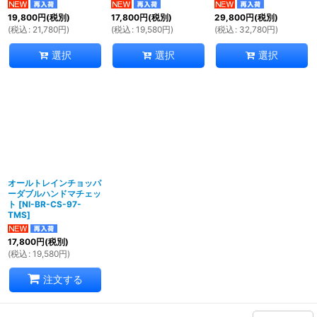
19,800
円
(税別)
17,800
円
(税別)
29,800
円
(税別)
(
税込
:
21,780
円
)
(
税込
:
19,580
円
)
(
税込
:
32,780
円
)
選択
選択
選択
オールトレインチョッパ
ーダブルハンドマチェッ
ト
[
NI-BR-CS-97-
TMS
]
17,800
円
(税別)
(
税込
:
19,580
円
)
注文する