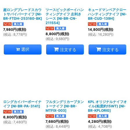
超ロングブレードスカウ
ツースピックボーイハン
キュードマンベアクロー
トサバイバーナイフ
[
NI-
ティングナイフ 左利き
ハンティングナイフ
[
NI-
BR-FTDH-253160-BK
]
シース
[
NI-BR-CN-
BR-CUD-139H
]
211554
]
7,980
円
(税別)
14,800
円
(税別)
8,800
円
(税別)
(
税込
:
8,778
円
)
(
税込
:
16,280
円
)
(
税込
:
9,680
円
)
選択
注文する
注文する
ロングカイバーボーイナ
フルタングリカーブタン
KPL オリジナルナイフオ
イフ
[
NI-BR-PA-3141
]
トーナイフ
[
NI-BR-
イル(粘度約15WT)
[
NI-
MTFIX-003
]
BR-KPLORIG
]
6,800
円
(税別)
7,680
円
(税別)
4,280
円
(税別)
(
税込
:
7,480
円
)
(
税込
:
8,448
円
)
(
税込
:
4,708
円
)