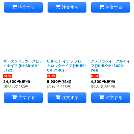
注文する
注文する
注文する
ザ・タンドラツースピッ
C.R.K.T. イナラ フレー
アメリカンイーグルナイ
クナイフ
[
NI-BR-GH-
ムロックナイフ
[
NI-BR-
フ
[
NI-BK-M-3002-
5122
]
CR-7140
]
WH
]
24,800
円
(税別)
5,980
円
(税別)
4,800
円
(税別)
(
税込
:
27,280
円
)
(
税込
:
6,578
円
)
(
税込
:
5,280
円
)
注文する
注文する
注文する