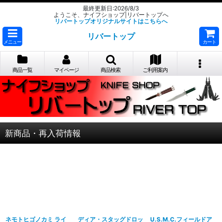
最終更新日:2026/8/3
ようこそ、ナイフショップ|リバートップへ
リバートップオリジナルサイトはこちらへ
リバートップ
メニュー
カート
商品一覧
マイページ
商品検索
ご利用案内
新商品・再入荷情報
ネモトヒゴノカミ ライ
ディア・スタッグドロッ
U.S.M.C.フィールドア