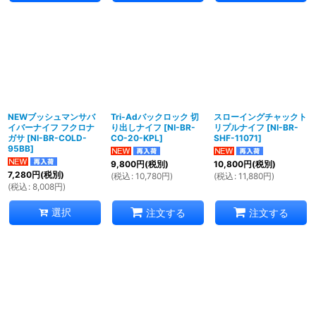
NEWブッシュマンサバ
Tri-Adバックロック 切
スローイングチャックト
イバーナイフ フクロナ
り出しナイフ
[
NI-BR-
リプルナイフ
[
NI-BR-
ガサ
[
NI-BR-COLD-
CO-20-KPL
]
SHF-11071
]
95BB
]
9,800
円
(税別)
10,800
円
(税別)
7,280
円
(税別)
(
税込
:
10,780
円
)
(
税込
:
11,880
円
)
(
税込
:
8,008
円
)
選択
注文する
注文する