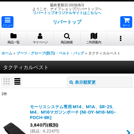
最終更新日:2026/8/3
ようこそ、ナイフショップ|リバートップへ
リバートップオリジナルサイトはこちらへ
リバートップ
メニュー
カート
商品一覧
マイページ
商品検索
ご利用案内
ホーム
>
ブーツ・グローブ(防刃)・ベルト・バッグ
>
タクティカルベスト
タクティカルベスト
表示順変更
閉じる
2
件
表示数
:
モーリスシステム専用 M14、M1A、SR-25、
M4、M16マガジンポーチ
[
NI-OY-M16-MG-
並び順
:
POCH-BK
]
3,840
円
(税別)
(
税込
:
4,224
円
)
絞り込む