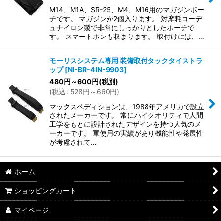
M14、M1A、SR-25、M4、M16用のマガジンポー
チです。 マガジンが2個入ります。 対摩耗コーデ
ュナイロン製で非常にしっかりとしたポーチで
す。 スマートホンも収まります。 取付けには、…
モーリスシステム専用 装備取付タックタイストラ
ップ
[
NI-BR-4IN-9903
]
480
円
～600
円
(税別)
(
税込
:
528
円
～660
円
)
マックスペディションは、1988年アメリカで設立
されたメーカーです。 常にハイクオリティで人間
工学をもとに設計されたデザインを持つ人気のメ
ーカーです。 軍使用の実績があり機能性や発展性
が考慮されて…
ホーム
ショッピングカート
マイページ