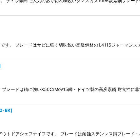
。 ナイフ鋼材で人気のあり切れ味鋭いダマスカス1095炭素鋼ブレー
す。 ブレードはサビに強く切味鋭い高級鋼材の1.4116ジャーマンス
]
ブレードは錆に強いX50CrMoV15鋼・ドイツ製の高炭素鋼 耐食性
10-BK
]
アウトドアシェフナイフです。 ブレードは耐蝕ステンレス鋼ブレード・