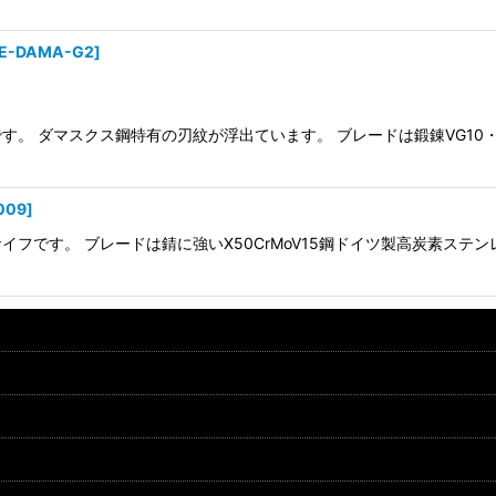
SE-DAMA-G2
]
す。 ダマスクス鋼特有の刃紋が浮出ています。 ブレードは鍛錬VG10
009
]
フです。 ブレードは錆に強いX50CrMoV15鋼ドイツ製高炭素ステ