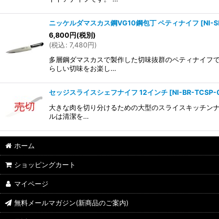
ニッケルダマスカス鋼VG10鋼包丁 ペティナイフ
[
NI-
6,800
円
(税別)
(
税込
:
7,480
円
)
多層鋼ダマスカスで製作した切味抜群のペティナイフで
らしい切味をお楽し…
セッジスライスシェフナイフ 12インチ
[
NI-BR-TCSP-
大きな肉を切り分けるための大型のスライスキッチンナイ
ルは清潔を…
ホーム
ショッピングカート
マイページ
無料メールマガジン(新商品のご案内)