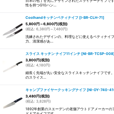
日本の包丁を元にデザインされたスライナーナイフです
性を持つG10ハン…
Coolhandキッチンペティナイフ
[
I-BR-CLH-71
]
5,800
円
～6,800
円
(税別)
(
税込
:
6,380
円
～7,480
円
)
洗練されたデザインの、料理などに使えるペティナイフで
力、清潔感があ…
スライス キッチン ナイフ11インチ
[
NI-BR-TCSP-008
3,800
円
(税別)
(
税込
:
4,180
円
)
細長く先端が丸い安全なスライスキッチンナイフです。 
のスライス…
キャンプファイヤークッキングナイフ
[
NI-OY-740-4
3,480
円
(税別)
(
税込
:
3,828
円
)
1892年創業のスエーデンの老舗アウトドアメーカーの
ドドアナイフです。 …