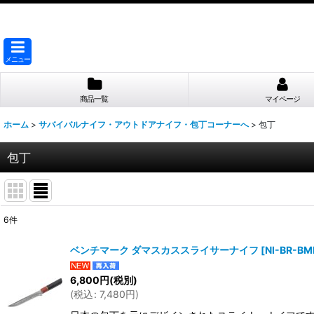
メニュー
商品一覧
マイページ
ホーム
>
サバイバルナイフ・アウトドアナイフ・包丁コーナーへ
>
包丁
包丁
6
件
表示数
:
ベンチマーク ダマスカススライサーナイフ
[
NI-BR-BM
並び順
:
6,800
円
(税別)
(
税込
:
7,480
円
)