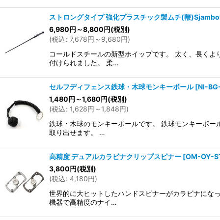
ストロングタイプ 強化プラスチック製ムチ(鞭)Sjambo
6,980
円
～8,800
円
(税別)
(
税込
:
7,678
円
～9,680
円
)
コールドスチールの新型ホイップです。 太く、長くよ
付けられました。 柔…
セルフディフェンス鉄球・木球モンキーボール
[
NI-B
1,480
円
～1,680
円
(税別)
(
税込
:
1,628
円
～1,848
円
)
鉄球・木球のモンキーボールです。 鉄球モンキーボー
取り出せます。 …
高精度 デュアルカラビナクリップスピナー
[
OM-OY-S
3,800
円
(税別)
(
税込
:
4,180
円
)
世界的に大ヒットしたハンドスピナーがカラビナになっ
機器で高精度のナイ…