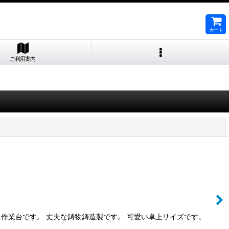
カート
ご利用案内
閉じる
作業台です。 丈夫な鋳物鋳造製です。 可愛い卓上サイズです。