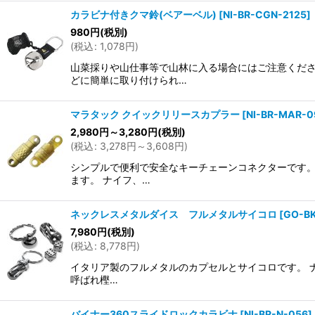
カラビナ付きクマ鈴(ベアーベル)
[
NI-BR-CGN-2125
]
980
円
(税別)
(
税込
:
1,078
円
)
山菜採りや山仕事等で山林に入る場合にはご注意くださ
どに簡単に取り付けられ…
マラタック クイックリリースカプラー
[
NI-BR-MAR-0
2,980
円
～3,280
円
(税別)
(
税込
:
3,278
円
～3,608
円
)
シンプルで便利で安全なキーチェーンコネクターです。
ます。 ナイフ、…
ネックレスメタルダイス フルメタルサイコロ
[
GO-BK
7,980
円
(税別)
(
税込
:
8,778
円
)
イタリア製のフルメタルのカプセルとサイコロです。 ナイ
呼ばれ樫…
バイナー360スライドロックカラビナ
[
NI-BR-N-056
]