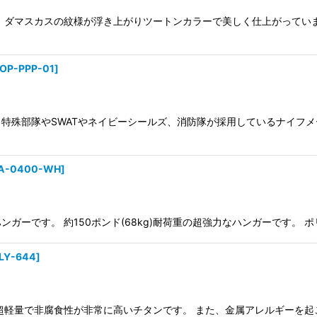
 ダマスカスの紋様が浮き上がりツートンカラーで美しく仕上がっていま
TOP-PPP-01
]
ルです。 特殊部隊やSWATやネイビーシールズ、消防隊が採用しているナイ
A-0400-WH
]
です。 約150ポンド(68kg)耐荷重の超強力なハンガーです。 ポリプロ
FLY-644
]
軽量で非腐食性が非常に高いチタンです。 また、金属アレルギーを起こ