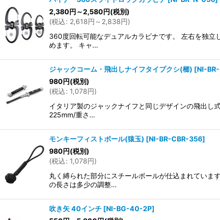
2,380
円
～2,580
円
(税別)
(
税込
:
2,618
円
～2,838
円
)
360度回転可能なデュアルカラビナです。 左右を独
めます。 キャ…
ジャックコーム・飛出しナイフタイプクシ(櫛)
[
NI-BR
980
円
(税別)
(
税込
:
1,078
円
)
イタリア製のジャックナイフと同じデザインの飛出し式の
225mm/重さ…
モンキーフィストボール(猿玉)
[
NI-BR-CBR-356
]
980
円
(税別)
(
税込
:
1,078
円
)
丸く縛られた部分にスチールボールが仕込まれています
の長さは多少の調整…
吹き矢 40インチ
[
NI-BG-40-2P
]