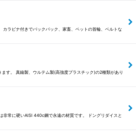
。 カラビナ付きでバックパック、家畜、ペットの首輪、ベルトな
ます。 真鍮製、ウルテム製(高強度プラスチック)の2種類があり
常に硬いAISI 440c鋼で永遠の材質です。 ドングリダイスと