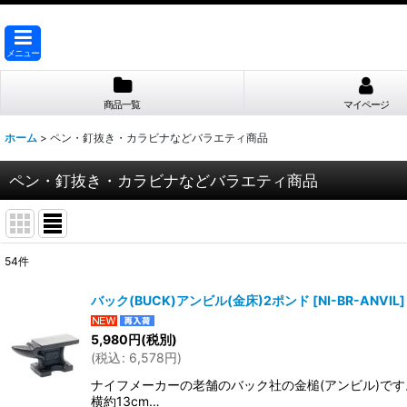
メニュー
商品一覧
マイページ
ホーム
>
ペン・釘抜き・カラビナなどバラエティ商品
ペン・釘抜き・カラビナなどバラエティ商品
54
件
表示数
:
バック(BUCK)アンビル(金床)2ポンド
[
NI-BR-ANVIL
]
並び順
:
5,980
円
(税別)
(
税込
:
6,578
円
)
ナイフメーカーの老舗のバック社の金槌(アンビル)で
横約13cm…