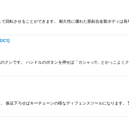
立して回転させることができます。 耐久性に優れた亜鉛合金製ボディは
-OC1
]
クシです。 ハンドルのボタンを押せば「カシャッ!!」とかっこよくク
。 振込下ろせばキーチェーンの様なディフェンスツールになります。 