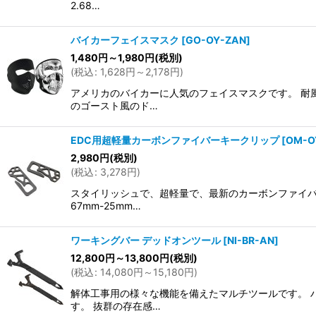
2.68…
バイカーフェイスマスク
[
GO-OY-ZAN
]
1,480
円
～1,980
円
(税別)
(
税込
:
1,628
円
～2,178
円
)
アメリカのバイカーに人気のフェイスマスクです。 耐
のゴースト風のド…
EDC用超軽量カーボンファイバーキークリップ
[
OM-O
2,980
円
(税別)
(
税込
:
3,278
円
)
スタイリッシュで、超軽量で、最新のカーボンファイバ
67mm-25mm…
ワーキングバー デッドオンツール
[
NI-BR-AN
]
12,800
円
～13,800
円
(税別)
(
税込
:
14,080
円
～15,180
円
)
解体工事用の様々な機能を備えたマルチツールです。 
す。 抜群の存在感…