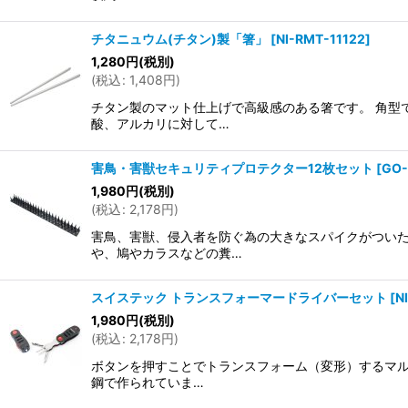
チタニュウム(チタン)製「箸」
[
NI-RMT-11122
]
1,280
円
(税別)
(
税込
:
1,408
円
)
チタン製のマット仕上げで高級感のある箸です。 角型
酸、アルカリに対して…
害鳥・害獣セキュリティプロテクター12枚セット
[
GO-
1,980
円
(税別)
(
税込
:
2,178
円
)
害鳥、害獣、侵入者を防ぐ為の大きなスパイクがついた
や、鳩やカラスなどの糞…
スイステック トランスフォーマードライバーセット
[
N
1,980
円
(税別)
(
税込
:
2,178
円
)
ボタンを押すことでトランスフォーム（変形）するマル
鋼で作られていま…