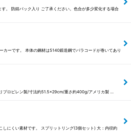
す。 防錆パック入り ご了承ください。色合が多少変化する場合
フメーカーです。 本体の鋼材は5140鍛造鋼でパラコードが巻いてあり
ピレン製/寸法約51.5×29cm/重さ約400g/アメリカ製 …
しにくい素材です。 スプリットリング(3個セット) 大：内径約