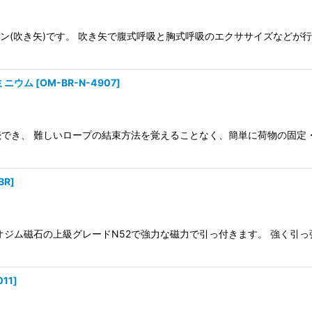
ン(吹き矢)です。 吹き矢で腹式呼吸と胸式呼吸のエクササイズなどが
ルミニウム
[
OM-BR-N-4907
]
でき、 難しいロープの結束方法を覚えることなく、簡単に荷物の固定
BR
]
オジム磁石の上級グレードN52で強力な磁力で引っ付きます。 強く引
011
]