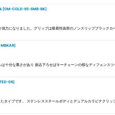
k
[
OM-COLD-95-SMB-BK
]
り強力になりました。グリップは吸着性抜群のノンスリップブラックカ
G-MBKAR
]
ルは十分な重さがあり 振込下ろせばキーチェーンの様なディフェンスツ
TED-06
]
たタイプです。 ステンレススチールボディとデュアルカラビナクリップ