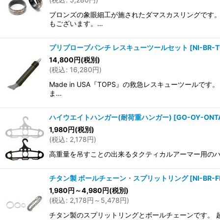
ブロンズの象眼細工が施されたダマスカスリングです。
もございます。…
プリプローブパンチ レスキューツールセット
[
NI-BR-
14,800
円
(税別)
(
税込
:
16,280
円
)
Made in USA『TOPS』の救急レスキューツー
ま…
ハイウエイトハンガー(耐荷重ハンガー)
[
GO-OY-ONT
1,980
円
(税別)
(
税込
:
2,178
円
)
高重量を吊すことの出来るタクティカルアーマー用のハンガー
チタン製 ボールチェーン・スプリットリング
[
NI-BR-
1,980
円
～4,980
円
(税別)
(
税込
:
2,178
円
～5,478
円
)
チタン製のスプリットリングとボールチェーンです。 超