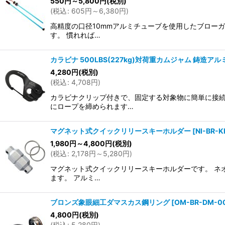
550
円
～5,800
円
(税別)
(
税込
:
605
円
～6,380
円
)
高精度の口径10mmアルミチューブを使用したブローガ
す。 慣れれば…
カラビナ 500LBS(227kg)対荷重カムジャム 鋳造ア
4,280
円
(税別)
(
税込
:
4,708
円
)
カラビナクリップ付きで、固定する対象物に簡単に接続
にロープを締められます…
マグネット式クイックリリースキーホルダー
[
NI-BR-K
1,980
円
～4,800
円
(税別)
(
税込
:
2,178
円
～5,280
円
)
マグネット式クイックリリースキーホルダーです。 ネ
ます。 アルミ…
ブロンズ象眼細工ダマスカス鋼リング
[
OM-BR-DM-0
4,800
円
(税別)
(
税込
:
5,280
円
)