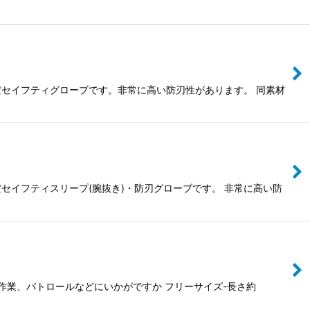
込んだセイフティグローブです。非常に高い防刃性があります。 同素材
んだセイフティスリープ(腕抜き)・防刃グローブです。 非常に高い防
作業、バトロールなどにいかがですか フリーサイズ-長さ約