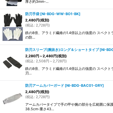
厚さ約3mm-…
防刃手袋
[
NI-BDG-WW-BO1-BK
]
2,480
円
(税別)
(
税込
:
2,728
円
)
鉄の8倍、アラミド繊維の1.4倍以上の強度の スペクト
の防…
防刃スリーブ(腕抜き)ロング＆ショートタイプ
[
NI-B
2,280
円
～2,480
円
(税別)
(
税込
:
2,508
円
～2,728
円
)
鉄の8倍、アラミド繊維の1.4倍以上の強度の スペクト
刃…
防刃アームカバーガード
[
NI-BDG-BAC01-GRY
]
2,480
円
(税別)
(
税込
:
2,728
円
)
アームカバータイプで手の甲や腕の部分を広範囲に保護
38.5cm-重さ43…