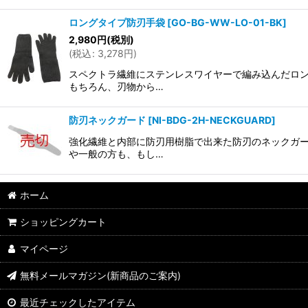
ロングタイプ防刃手袋
[
GO-BG-WW-LO-01-BK
]
2,980
円
(税別)
(
税込
:
3,278
円
)
スペクトラ繊維にステンレスワイヤーで編み込んだロン
もちろん、刃物から…
防刃ネックガード
[
NI-BDG-2H-NECKGUARD
]
強化繊維と内部に防刃用樹脂で出来た防刃のネックガー
や一般の方も、もし…
ホーム
ショッピングカート
マイページ
無料メールマガジン(新商品のご案内)
最近チェックしたアイテム