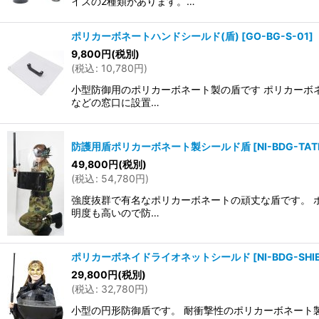
イズの2種類があります。…
ポリカーボネートハンドシールド(盾)
[
GO-BG-S-01
]
9,800
円
(税別)
(
税込
:
10,780
円
)
小型防御用のポリカーボネート製の盾です ポリカーボ
などの窓口に設置…
防護用盾ポリカーボネート製シールド盾
[
NI-BDG-TAT
49,800
円
(税別)
(
税込
:
54,780
円
)
強度抜群で有名なポリカーボネートの頑丈な盾です。 
明度も高いので防…
ポリカーボネイドライオネットシールド
[
NI-BDG-SHI
29,800
円
(税別)
(
税込
:
32,780
円
)
小型の円形防御盾です。 耐衝撃性のポリカーボネート製