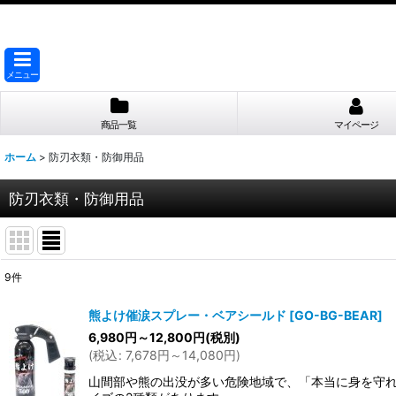
メニュー
商品一覧
マイページ
ホーム
>
防刃衣類・防御用品
防刃衣類・防御用品
9
件
表示数
:
熊よけ催涙スプレー・ベアシールド
[
GO-BG-BEAR
]
6,980
円
～12,800
円
(税別)
並び順
:
(
税込
:
7,678
円
～14,080
円
)
山間部や熊の出没が多い危険地域で、「本当に身を守れ