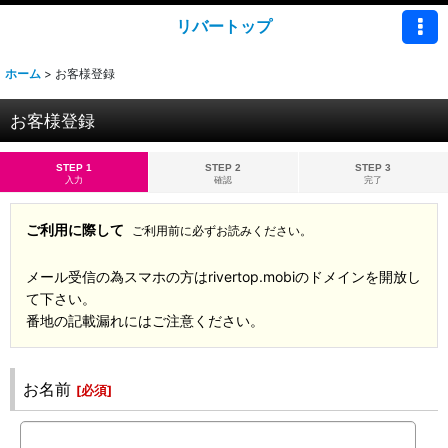
リバートップ
ホーム
>
お客様登録
お客様登録
STEP 1
STEP 2
STEP 3
入力
確認
完了
ご利用に際して
ご利用前に必ずお読みください。
メール受信の為スマホの方はrivertop.mobiのドメインを開放し
て下さい。
番地の記載漏れにはご注意ください。
お名前
[
必須
]