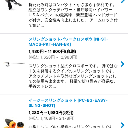
折たたみ時はコンパクト・かさ張らず便利です。
組立はワンタッチパワー・当店最高ハイパワー
U.S.A.パチンコの最高峰・新型登場 ハンドガード
が付き、安全性も向上しました。 アームロック付
で狙い…
スリングショットパワークロスボウ
[
NI-ST-
MACS-PKT-HAN-BK
]
1,480
円
～11,800
円
(税別)
(
税込
:
1,628
円
～12,980
円
)
スリングショット型のクロスボーです。 弾ではな
く矢を発射するタイプのスリングショットです。
アタッチメントを取外せばスリングショットとし
ての使用も出来ます。 軽量で折り畳みが容易な、
手首ストレス…
イージースリングショット
[
PC-BG-EASY-
SLING-SHOT
]
1,280
円
～1,980
円
(税別)
(
税込
:
1,408
円
～2,178
円
)
非常にシンプルな構造のスリングショットです。