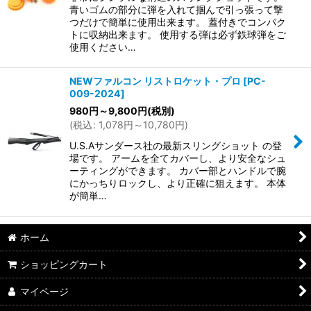
青いゴムの部分に弾を入れて掴んで引っ張って撃
つだけで簡単に使用出来ます。 蓋付きでコンパク
トに収納出来ます。 使用する弾は必ず鉄球弾をご
使用ください…
NEWファルコン リストロケット・プロ
[
PC-
009-2024
]
980
円
～9,800
円
(税別)
(
税込
:
1,078
円
～10,780
円
)
U.S.Aサンダース社の最新スリングショット の登
場です。 アームを全てカバーし、より安全なシュ
ーティングができます。 カバー部とハンドルで腕
にかっちりロックし、より正確に狙えます。 本体
が簡単…
ホーム
ショッピングカート
マイページ