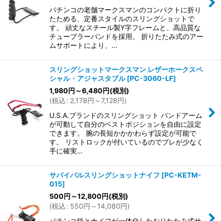
パチンコの老舗マークスマンのコンパクトに折り
たためる、定番スタイルのスリングショットで
す。 頑丈なスチール製Y字フレームと、高品質な
チューブラーバンドを採用。 折りたたみ式のアー
ムサポートにより、…
スリングショットマークスマン レザーホークスペ
シャル・アジャスタブル
[
PC-3060-LF
]
1,980
円
～6,480
円
(税別)
(
税込
:
2,178
円
～7,128
円
)
U.S.A.ブランドのスリングショット バンドアーム
が可動して自分のベストポジションを自由に設定
できます。 腕の長短かかかわらず設定が可能で
す。 リストロックが付いているのでブレが少なく
手に確実…
サバイバルスリングショットナイフ
[
PC-KETM-
015
]
500
円
～12,800
円
(税別)
(
税込
:
550
円
～14,080
円
)
パチンコ銃とナイフが一体化したおりたたみ式サ