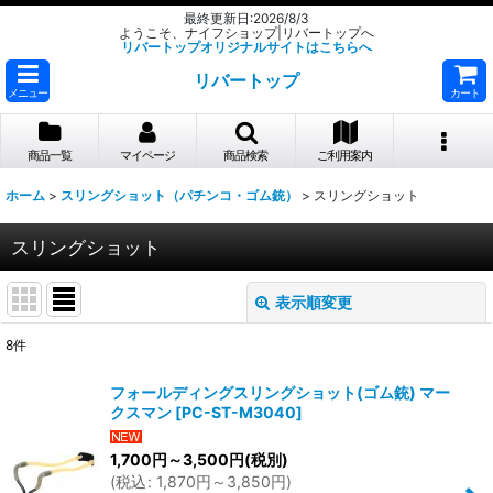
最終更新日:2026/8/3
ようこそ、ナイフショップ|リバートップへ
リバートップオリジナルサイトはこちらへ
リバートップ
メニュー
カート
商品一覧
マイページ
商品検索
ご利用案内
ホーム
>
スリングショット（パチンコ・ゴム銃）
>
スリングショット
スリングショット
表示順変更
閉じる
8
件
表示数
:
フォールディングスリングショット(ゴム銃) マー
クスマン
[
PC-ST-M3040
]
並び順
:
1,700
円
～3,500
円
(税別)
(
税込
:
1,870
円
～3,850
円
)
絞り込む