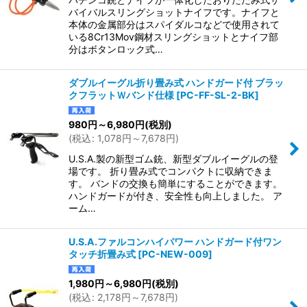
バイバルスリングショットナイフです。ナイフと
本体の金属部分はスパイダルコなどで使用されて
いる8Cr13Mov鋼材スリングショットとナイフ部
分はボタンロック式…
ダブルイーグル折り畳み式 ハンドガード付 ブラッ
クフラットＷバンド仕様
[
PC-FF-SL-2-BK
]
980
円
～6,980
円
(税別)
(
税込
:
1,078
円
～7,678
円
)
U.S.A.製の新型ゴム銃、新型ダブルイーグルの登
場です。 折り畳み式でコンパクトに収納できま
す。 バンドの交換も簡単にすることができます。
ハンドガードが付き、安全性も向上しました。 ア
ーム…
U.S.A.ファルコンハイパワー ハンドガード付ワン
タッチ折畳み式
[
PC-NEW-009
]
1,980
円
～6,980
円
(税別)
(
税込
:
2,178
円
～7,678
円
)