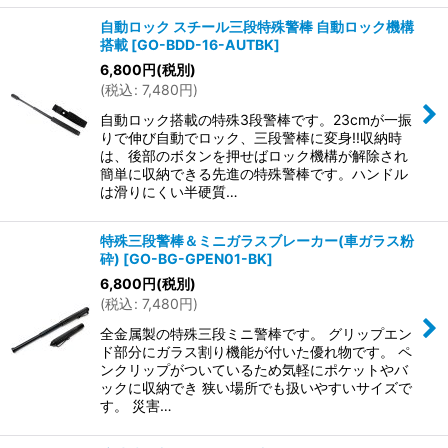
自動ロック スチール三段特殊警棒 自動ロック機構
搭載
[
GO-BDD-16-AUTBK
]
6,800
円
(税別)
(
税込
:
7,480
円
)
自動ロック搭載の特殊3段警棒です。23cmが一振
りで伸び自動でロック、三段警棒に変身!!収納時
は、後部のボタンを押せばロック機構が解除され
簡単に収納できる先進の特殊警棒です。ハンドル
は滑りにくい半硬質…
特殊三段警棒＆ミニガラスブレーカー(車ガラス粉
砕)
[
GO-BG-GPEN01-BK
]
6,800
円
(税別)
(
税込
:
7,480
円
)
全金属製の特殊三段ミニ警棒です。 グリップエン
ド部分にガラス割り機能が付いた優れ物です。 ペ
ンクリップがついているため気軽にポケットやバ
ックに収納でき 狭い場所でも扱いやすいサイズで
す。 災害…