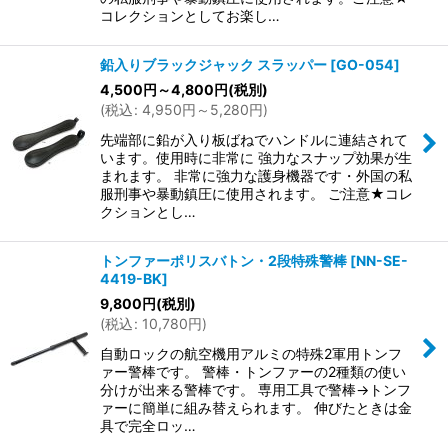
コレクションとしてお楽し…
鉛入りブラックジャック スラッパー
[
GO-054
]
4,500
円
～4,800
円
(税別)
(
税込
:
4,950
円
～5,280
円
)
先端部に鉛が入り板ばねでハンドルに連結されて
います。使用時に非常に 強力なスナップ効果が生
まれます。 非常に強力な護身機器です・外国の私
服刑事や暴動鎮圧に使用されます。 ご注意★コレ
クションとし…
トンファーポリスバトン・2段特殊警棒
[
NN-SE-
4419-BK
]
9,800
円
(税別)
(
税込
:
10,780
円
)
自動ロックの航空機用アルミの特殊2軍用トンフ
ァー警棒です。 警棒・トンファーの2種類の使い
分けが出来る警棒です。 専用工具で警棒→トンフ
ァーに簡単に組み替えられます。 伸びたときは金
具で完全ロッ…