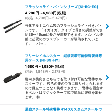
フラッシュライトバトンシリーズ
[
NI-BG-EG
]
4,280
円
～4,980
円
(税別)
(
税込
:
4,708
円
～5,478
円
)
強化アルミニウム製のフラッシュライト付きバト
ンです。 「イガイガ」タイプは長さの調整ができ
約36〜46cmに長さが調整できます。 ハンドル後
部に超硬のカラスブレーカーが装備されていま
す。 「バッ…
フリーレイホルスター 縦横装着可能特殊警棒専
用ケース
[
NI-BG-HY
]
1,680
円
～1,980
円
(税別)
(
税込
:
1,848
円
～2,178
円
)
縦向き横向きどちらでも取り付け可能な警棒ホル
スターです。 後ろの腰の位置に取り付けられます
ので目立つことなく装着できます。 警棒を固定す
るベルトはマジックテープ式で簡単に警棒を出せ
ます。 特…
最強スチール特殊警棒 4140カスタムスチール ツ