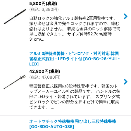
5,800
円
(税別)
(
税込
:
6,380
円
)
自動ロックの強化アルミ製特殊2軍用警棒です。
振り出せば金具で完全ロックされますので、縮む
恐れはありません。 収納も金具のロック解除で簡
単に収納できます。 サイズ伸時52.7cm/縮時
31cm/…
アルミ3段特殊警棒・ピンロツク・対刃対応 韓国
警察正式採用・LEDライト付
[
GO-BG-26-YUIL-
LED
]
42,800
円
(税別)
(
税込
:
47,080
円
)
韓国警察正式採用の3段特殊警棒です。韓国のト
ップメーカーユイル社の製品です。 ハンドルの後
部にLEDライト装備されています。 スプリング式
ピンロックでピンの部分を押すだけで簡単に収納
できます。 …
オートマチック特殊警棒 飛び出し三段特殊警棒
[
GO-BDG-AUTO-085
]