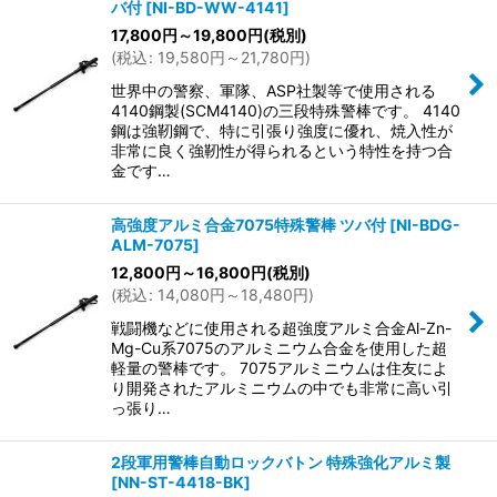
バ付
[
NI-BD-WW-4141
]
17,800
円
～19,800
円
(税別)
(
税込
:
19,580
円
～21,780
円
)
世界中の警察、軍隊、ASP社製等で使用される
4140鋼製(SCM4140)の三段特殊警棒です。 4140
鋼は強靭鋼で、特に引張り強度に優れ、焼入性が
非常に良く強靭性が得られるという特性を持つ合
金です…
高強度アルミ合金7075特殊警棒 ツバ付
[
NI-BDG-
ALM-7075
]
12,800
円
～16,800
円
(税別)
(
税込
:
14,080
円
～18,480
円
)
戦闘機などに使用される超強度アルミ合金Al-Zn-
Mg-Cu系7075のアルミニウム合金を使用した超
軽量の警棒です。 7075アルミニウムは住友によ
り開発されたアルミニウムの中でも非常に高い引
っ張り…
2段軍用警棒自動ロックバトン 特殊強化アルミ製
[
NN-ST-4418-BK
]