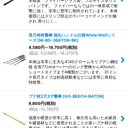
本格派「ファイバーグラス製」フルサイズポリス
バトンです。 ファイバーならではの一体形成で衝
撃に強く、非常に堅牢に制作されています。 本体
後部にはスリップ防止のラバーコーティングが施
され 滑りにく…
長尺特殊警棒 強化ハンドル仕様White Wolfシリ
ーズ
[
NI-BG-3BATON-BK
]
4,580
円
～16,700
円
(税別)
(
税込
:
5,038
円
～18,370
円
)
本体は非常に丈夫な4140クロームモリブデン鋼仕
様 全長77cmオーバーのロング警棒から40cmの
ショートタイプまで4種類がございます。 31イン
チ長尺タイプは剣道経験者などには非常に有効な
特殊警…
ブナ材2尺3寸警棒
[
GO-BEECH-BATON
]
9,800
円
(税別)
(
税込
:
10,780
円
)
強度や硬度が非常に高く、耐久性も高いため家具
や建築材などに使用されることが多いブナ材の棍
棒です。 持ち手には溝が掘ってあり手にしっかり