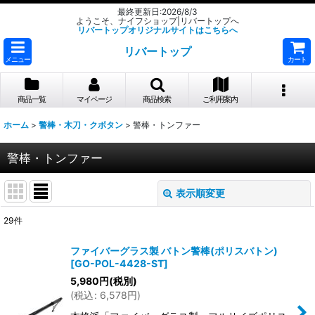
最終更新日:2026/8/3
ようこそ、ナイフショップ|リバートップへ
リバートップオリジナルサイトはこちらへ
リバートップ
メニュー
カート
商品一覧
マイページ
商品検索
ご利用案内
ホーム
>
警棒・木刀・クボタン
>
警棒・トンファー
警棒・トンファー
表示順変更
閉じる
29
件
表示数
:
ファイバーグラス製 バトン警棒(ポリスバトン)
[
GO-POL-4428-ST
]
並び順
:
5,980
円
(税別)
(
税込
:
6,578
円
)
絞り込む