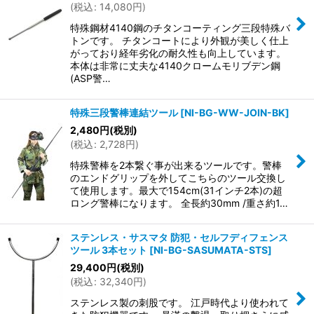
(
税込
:
14,080
円
)
特殊鋼材4140鋼のチタンコーティング三段特殊バ
トンです。 チタンコートにより外観が美しく仕上
がっており経年劣化の耐久性も向上しています。
本体は非常に丈夫な4140クロームモリブデン鋼
(ASP警…
特殊三段警棒連結ツール
[
NI-BG-WW-JOIN-BK
]
2,480
円
(税別)
(
税込
:
2,728
円
)
特殊警棒を2本繋ぐ事が出来るツールです。警棒
のエンドグリップを外してこちらのツール交換し
て使用します。最大で154cm(31インチ2本)の超
ロング警棒になります。 全長約30mm /重さ約1…
ステンレス・サスマタ 防犯・セルフディフェンス
ツール 3本セット
[
NI-BG-SASUMATA-STS
]
29,400
円
(税別)
(
税込
:
32,340
円
)
ステンレス製の刺股です。 江戸時代より使われて