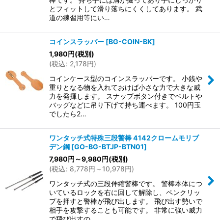
とフィットして滑り落ちにくくしてあります。 武
道の練習用等にい…
コインスラッパー
[
BG-COIN-BK
]
1,980
円
(税別)
(
税込
:
2,178
円
)
コインケース型のコインスラッパーです。 小銭や
重りとなる物を入れておけば小さな力で大きな威
力を発揮します。 スナップボタン付きでベルトや
バッグなどに吊り下げて持ち運べます。 100円玉
でしたら2…
ワンタッチ式特殊三段警棒 4142クロームモリブ
デン鋼
[
GO-BG-BTJP-BTN01
]
7,980
円
～9,980
円
(税別)
(
税込
:
8,778
円
～10,978
円
)
ワンタッチ式の三段伸縮警棒です。 警棒本体につ
いているロックを右に回して解除し、ペンクリッ
プを押すと警棒が飛び出します。 飛び出す勢いで
相手を攻撃することも可能です。 非常に強い威力
で飛び出すの…