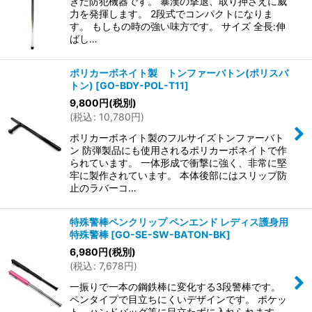
きた防犯機器です。 暴漢の撃退、取り押さえに威
力を発揮します。 2段式でコンパクトになりま
す。 もしもの時の強い味方です。 サイズ 全長:伸
ばし…
ポリカーボネイト製 トンファーバトン(ポリスバ
トン)
[
GO-BDY-POL-T11
]
9,800
円
(税別)
(
税込
:
10,780
円
)
ポリカーボネイト製のフルサイズトンファーバト
ン 防弾製品にも使用されるポリカーボネイトで作
られています。 一体形成で衝撃に強く、非常に堅
牢に製作されています。 本体後部にはスリップ防
止のラバーコ…
特殊警棒ペンクリップ ペンエンド レディス護身用
特殊警棒
[
GO-SE-SW-BATON-BK
]
6,980
円
(税別)
(
税込
:
7,678
円
)
一振りで一本の鋼鉄棒に変化する3段警棒です。
ペンタイプで目立ちにくいデザインです。 ポケッ
ト、ハンドバッグ等に目立たずに入れられます。