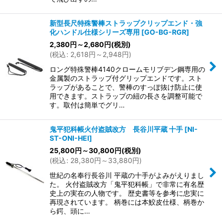
新型長尺特殊警棒ストラップクリップエンド・強
化ハンドル仕様シリーズ専用
[
GO-BG-RGR
]
2,380
円
～2,680
円
(税別)
(
税込
:
2,618
円
～2,948
円
)
ロング特殊警棒4140クロームモリブデン鋼専用の
金属製のストラップ付グリップエンドです。スト
ラップがあることで、警棒のすっぽ抜け防止に使
用できます。ストラップの紐の長さを調整可能で
す。取付は簡単でグリ…
鬼平犯科帳火付盗賊改方 長谷川平蔵 十手
[
NI-
ST-ONI-HEI
]
25,800
円
～30,800
円
(税別)
(
税込
:
28,380
円
～33,880
円
)
世紀の名奉行長谷川 平蔵の十手がよみがえりまし
た。 火付盗賊改方「鬼平犯科帳」で非常に有名歴
史上の実在の人物です。 歴史書等を参考に忠実に
再現されています。 柄巻には本鮫皮仕様、柄巻か
ら鍔、頭に…