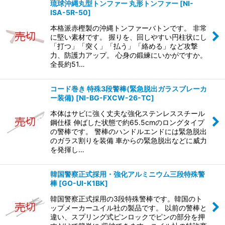
琉球沖縄丸型トンファー 丸形トンファー
[
NI-
ISA-5R-50
]
本格派赤樫製の沖縄トンファーバトンです。 非常
に堅い素材です。 握りを、回しやすい円柱状にし
「打つ」「突く」「払う」「絡める」など攻撃
力、防護力アップ。 心身の鍛練にいかがですか。
全長約51…
コード巻き 特殊3段警棒(緊急脱出ガラスブレーカ
ー装備)
[
NI-BG-FXCW-26-TC
]
本体はサビに強く丈夫な強化ステンレススチール
鋼仕様 伸ばした状態で約65.5cmのロングタイプ
の警棒です。 警棒のハンドルエンドには緊急脱出
のガラス割りを装備 車からの緊急脱出などに威力
を発揮し…
韓国警察正式採用・強化アルミニウム三段特殊警
棒
[
GO-UI-K1BK
]
韓国警察正式採用の3段特殊警棒です。韓国のト
ップメーカーユイル社の製品です。 以前の警棒と
違い、スプリング式ピンロックでピンの部分を押