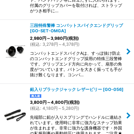
付属のグリップカバーを取付ければ、ストラップ
がつき相手に…
三段特殊警棒 コンバットスパイクエンドグリップ
[
GO-SET-OMGA
]
2,980
円
～3,980
円
(税別)
(
税込
:
3,278
円
～4,378
円
)
コンバットエンドスパイクAは、すっぽ抜け防止
のコンバットエンドグリップ採用の特殊三段警棒
です。グリップエンド方向に向かって、扇形の角
度がついています。バトンを大きく振っても手が
抜け難くなります。コンバ…
鉛入りブラックジャック レザービリー
[
GO-056
]
3,800
円
～4,800
円
(税別)
(
税込
:
4,180
円
～5,280
円
)
先端部に鉛が入りスプリングでハンドルに連結さ
れています。使用時に非常に強力なスナップ効果
が生まれます。非常に強力な護身機器です・外国
の私服刑事や暴動鎮圧に使用されます。ご注意★