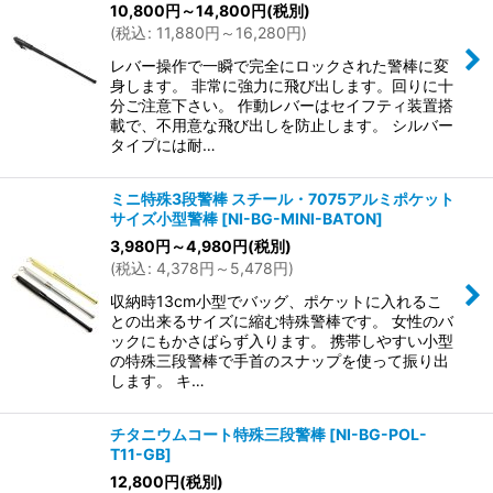
10,800
円
～14,800
円
(税別)
(
税込
:
11,880
円
～16,280
円
)
レバー操作で一瞬で完全にロックされた警棒に変
身します。 非常に強力に飛び出します。回りに十
分ご注意下さい。 作動レバーはセイフティ装置搭
載で、不用意な飛び出しを防止します。 シルバー
タイプには耐…
ミニ特殊3段警棒 スチール・7075アルミポケット
サイズ小型警棒
[
NI-BG-MINI-BATON
]
3,980
円
～4,980
円
(税別)
(
税込
:
4,378
円
～5,478
円
)
収納時13cm小型でバッグ、ポケットに入れるこ
との出来るサイズに縮む特殊警棒です。 女性のバ
ックにもかさばらず入ります。 携帯しやすい小型
の特殊三段警棒で手首のスナップを使って振り出
します。 キ…
チタニウムコート特殊三段警棒
[
NI-BG-POL-
T11-GB
]
12,800
円
(税別)