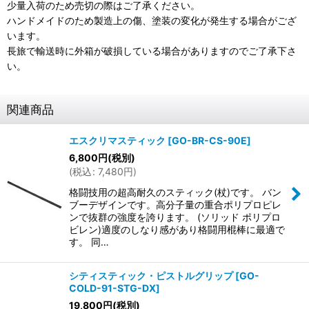
少量入荷のため売切の際はご了承ください。
ハンドメイドのため製造上の傷、塗装の変化が発生する場合がござ
います。
長旅で輸送時に外箱が破損している場合がありますのでご了承下さ
い。
関連商品
エスクリマスティック
[
GO-BR-CS-90E
]
6,800
円
(税別)
(
税込
:
7,480
円
)
格闘技用の超高耐久のスティック(杖)です。 バン
ブーデザインです。高分子量の重合ポリプロピレ
ンで抜群の強度を誇ります。 (ソリッド ポリプロ
ビレン)適度のしなり感があり格闘用棍棒に最適で
す。 同…
シティスティック・ピストルグリップ
[
GO-
COLD-91-STG-DX
]
19,800
円
(税別)