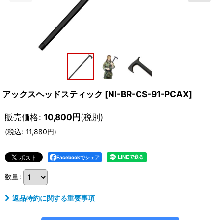
アックスヘッドスティック
[
NI-BR-CS-91-PCAX
]
販売価格
:
10,800
円
(税別)
(
税込
:
11,880
円
)
Facebookでシェア
数量
:
返品特約に関する重要事項