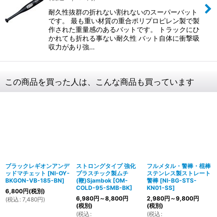
耐久性抜群の折れない割れないのスーパーバット
です。 最も重い材質の重合ポリプロピレン製で製
作された重量感のあるバットです。 トラックにひ
かれても折れる事ない耐久性 バット自体に衝撃吸
収力があり強…
この商品を買った人は、こんな商品も買っています
ブラックレギオンアンデ
ストロングタイプ 強化
フルメタル・警棒・棍棒
ッドマチェット
[
NI-OY-
プラスチック製ムチ
ステンレス製ストレート
BKGON-VB-185-BN
]
(鞭)Sjambok
[
OM-
警棒
[
NI-BG-STS-
COLD-95-SMB-BK
]
KN01-SS
]
6,800
円
(税別)
6,980
円
～8,800
円
2,980
円
～9,800
円
(
税込
:
7,480
円
)
(税別)
(税別)
(
税込
:
(
税込
: