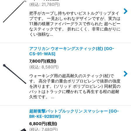
(
税込
:
21,780
円
)
把手がカーブし持ちやすいピストルグリップタイ
プです。 一見おしゃれなデザインですが、実力は
11層の積層ファイバーグラスで作られた 超ヘビー
なスティックです。 折れにくく、非常に曲がりに
くい強靱な…
アフリカン ウオーキングスティック(杖)
[
GO-
CS-91-WAS
]
7,800
円
(税別)
(
税込
:
8,580
円
)
ウォーキング用の超高耐久のスティック(杖)で
す。 高分子量の重合ポリプロピレンで抜群の強度
を誇ります。(ソリッド ポリプロピレン) 同材質の
バットはトラックに轢かれても再生する程の超耐
久性です。 …
超耐衝撃バットブルックリン スマッシャー
[
GO-
BR-KE-92BSW
]
6,800
円
(税別)
(
税込
:
7,480
円
)