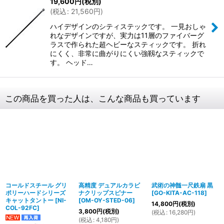
19,600
円
(税別)
(
税込
:
21,560
円
)
ハイデザインのシティステックです。 一見おしゃ
れなデザインですが、実力は11層のファイバーグ
ラスで作られた超ヘビーなスティックです。 折れ
にくく、非常に曲がりにくい強靱なスティックで
す。 ヘッド…
この商品を買った人は、こんな商品も買っています
コールドスチール グリ
高精度 デュアルカラビ
武術の神髄一尺鉄扇 黒
ポリーハードシリーズ
ナクリップスピナー
[
GO-KITA-AC-118
]
キャットタントー
[
NI-
[
OM-OY-STED-06
]
14,800
円
(税別)
COL-92FC
]
3,800
円
(税別)
(
税込
:
16,280
円
)
(
税込
:
4,180
円
)