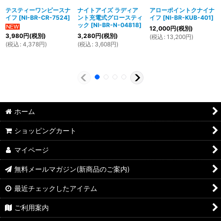
テスティーワンピースナ
ナイトアイズ ラディア
アローポイントクナイナ
イフ
[
NI-BR-CR-7524
]
ント充電式グロースティ
イフ
[
NI-BR-KUB-401
]
ック
[
NI-BR-N-04818
]
12,000
円
(税別)
3,280
円
(税別)
3,980
円
(税別)
(
税込
:
13,200
円
)
(
税込
:
3,608
円
)
(
税込
:
4,378
円
)
ホーム
ショッピングカート
マイページ
無料メールマガジン(新商品のご案内)
最近チェックしたアイテム
ご利用案内