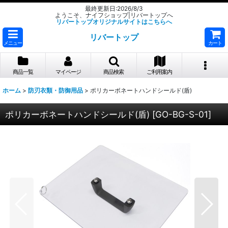
最終更新日:2026/8/3
ようこそ、ナイフショップ|リバートップへ
リバートップオリジナルサイトはこちらへ
リバートップ
メニュー
カート
商品一覧
マイページ
商品検索
ご利用案内
ホーム
>
防刃衣類・防御用品
>
ポリカーボネートハンドシールド(盾)
ポリカーボネートハンドシールド(盾)
[
GO-BG-S-01
]