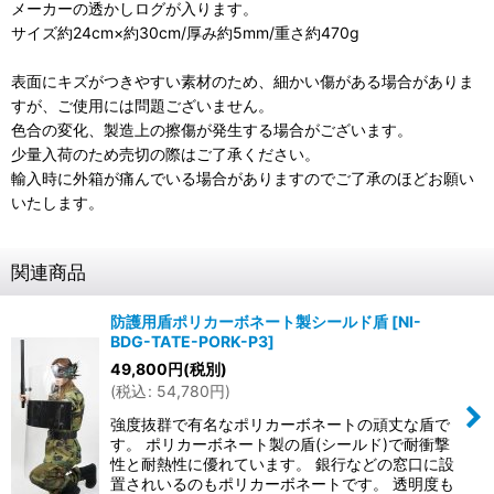
メーカーの透かしログが入ります。
サイズ約24cm×約30cm/厚み約5mm/重さ約470g
表面にキズがつきやすい素材のため、細かい傷がある場合がありま
すが、ご使用には問題ございません。
色合の変化、製造上の擦傷が発生する場合がございます。
少量入荷のため売切の際はご了承ください。
輸入時に外箱が痛んでいる場合がありますのでご了承のほどお願い
いたします。
関連商品
防護用盾ポリカーボネート製シールド盾
[
NI-
BDG-TATE-PORK-P3
]
49,800
円
(税別)
(
税込
:
54,780
円
)
強度抜群で有名なポリカーボネートの頑丈な盾で
す。 ポリカーボネート製の盾(シールド)で耐衝撃
性と耐熱性に優れています。 銀行などの窓口に設
置されいるのもポリカーボネートです。 透明度も