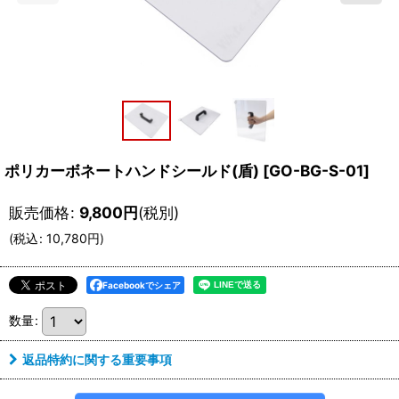
ポリカーボネートハンドシールド(盾)
[
GO-BG-S-01
]
販売価格
:
9,800
円
(税別)
(
税込
:
10,780
円
)
Facebookでシェア
数量
:
返品特約に関する重要事項