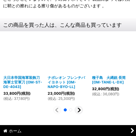
に鞘との擦れによる擦り傷があるものがございます 。
この商品を買った人は、こんな商品も買っています
大日本帝国海軍装飾刀
ナポレオン フレンチバ
種子島 火縄銃 長筒
海軍士官軍刀
[
OM-ST-
イヨネット
[
OM-
[
OM-TANE-L-DX
]
DE-4043
]
NAPO-BYO-LL
]
32,800
円
(税別)
33,800
円
(税別)
23,000
円
(税別)
(
税込
:
36,080
円
)
(
税込
:
37,180
円
)
(
税込
:
25,300
円
)
ホーム