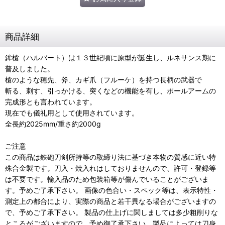
商品詳細
鉾槍（ハルバート）は１３世紀頃に原型が誕生し、ルネサンス期に
普及しました。
槍のような穂先、斧、カギ爪（フルーケ）を持つ長柄の武器で
斬る、刺す、引っかける、突くなどの機能を有し、ポールアームの
完成形とも言われています。
現在でも儀礼用として使用されています。
全長約2025mm/重さ約2000g
ご注意
この商品は鉄砲刀剣所持等の取締り法に基づき本物の質感に近い特
殊合金製です。刀入・焼入れはしておりませんので、許可・登録等
は不要です。輸入品のため包装箱等が傷んでいることがございま
す。予めご了承下さい。 画像の色合い・スペック等は、表示特性・
測定上の都合により、実際の商品と若干異なる場合がございますの
で、予めご了承下さい。 製品の仕上げに関しましては多少粗削りな
ところがございますので、予め御了承下さい。製品によっては刀身