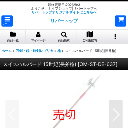
最終更新日:2026/8/3
ようこそ、ナイフショップ|リバートップへ
リバートップオリジナルサイトはこちらへ
リバートップ
メニュー
カート
商品一覧
マイページ
商品検索
ご利用案内
ホーム
>
刀剣・銃・銃剣レプリカ
>
槍
>
スイスハルバード 15世紀(長斧槍)
スイスハルバード 15世紀(長斧槍)
[
OM-ST-DE-637
]