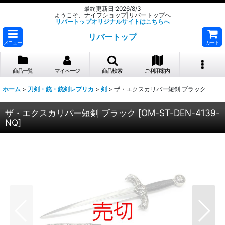
最終更新日:2026/8/3
ようこそ、ナイフショップ|リバートップへ
リバートップオリジナルサイトはこちらへ
リバートップ
メニュー
カート
商品一覧
マイページ
商品検索
ご利用案内
ホーム
>
刀剣・銃・銃剣レプリカ
>
剣
>
ザ・エクスカリバー短剣 ブラック
ザ・エクスカリバー短剣 ブラック
[
OM-ST-DEN-4139-
NQ
]