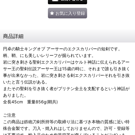
お気に入り登録
商品詳細
円卓の騎士キングオブ アーサーのエクスカリバーの短剣です。
柄、鞘、にも美しいレリーフが掘られています。
岩に突き刺さる聖剣エクスカリバーはケルト神話に伝えられるアー
サー王の聖剣伝説アーサー王は15歳の時に、それまで誰も引き抜く
事が出来なかった、岩に突き刺さる剣エクスカリバーそれを引き抜
いたと言う伝説がある。
またその聖剣を引き抜く者がブリテン全土を支配するという神話が
ありました。
全長45cm 重量856g(鞘共)
ご注意
この商品は鉄砲刀剣所持等の取締り法に基づき本物の質感に近い特
殊合金製です。刀入・焼入れはしておりませんので、許可・登録等
は不要です。輸入品のため包装箱等が傷んでいることがございま