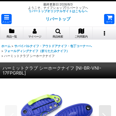
最終更新日:2026/8/3
ようこそ、ナイフショップ|リバートップへ
リバートップオリジナルサイトはこちらへ
リバートップ
メニュー
カート
商品一覧
マイページ
商品検索
ご利用案内
ホーム
>
サバイバルナイフ・アウトドアナイフ・包丁コーナーへ
>
フォールディングナイフ（折りたたみナイフ）
>
ハーミットクラブ シーホークナイフ
ハーミットクラブ シーホークナイフ
[
NI-BR-VNI-
17FPGRBL
]