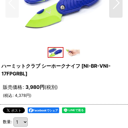
ハーミットクラブ シーホークナイフ
[
NI-BR-VNI-
17FPGRBL
]
販売価格
:
3,980
円
(税別)
(
税込
:
4,378
円
)
Facebookでシェア
数量
: