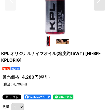
KPL オリジナルナイフオイル(粘度約15WT)
[
NI-BR-
KPLORIG
]
販売価格
:
4,280
円
(税別)
(
税込
:
4,708
円
)
Facebookでシェア
数量
: