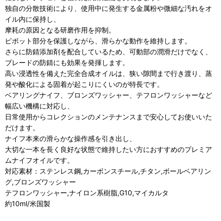
独自の分散技術により、使用中に発生する金属粉や微細な汚れをオ
イル内に保持し、
摩耗の原因となる研磨作用を抑制。
ピボット部分を保護しながら、滑らかな動作を維持します。
さらに防錆添加剤を配合しているため、可動部の潤滑だけでなく、
ブレードの防錆にも効果を発揮します。
高い浸透性を備えた完全合成オイルは、狭い隙間まで行き渡り、蒸
発や酸化による固着が起こりにくいのが特長です。
ベアリングナイフ、ブロンズワッシャー、テフロンワッシャーなど
幅広い機構に対応し、
日常使用からコレクションのメンテナンスまで安心してお使いいた
だけます。
ナイフ本来の滑らかな操作感を引き出し、
大切な一本を長く良好な状態で維持したい方におすすめのプレミア
ムナイフオイルです。
対応素材：ステンレス鋼,カーボンスチール,チタン,ボールベアリン
グ,ブロンズワッシャー
テフロンワッシャー,ナイロン系樹脂,G10,マイカルタ
約10ml/米国製