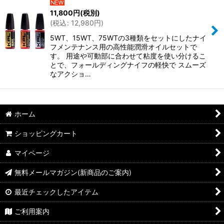
11,800
円
(税別)
(
税込
:
12,980
円
)
5WT、15WT、75WTの3種類をセットにしたナイ
フメンテナンス用の高性能潤滑オイルセットで
す。 用途や可動部に合わせて粘度を使い分けるこ
とで、フォールディングナイフの軽快で スムーズ
なアクショ…
ホーム
ショッピングカート
マイページ
無料メールマガジン(新商品のご案内)
最近チェックしたアイテム
ご利用案内