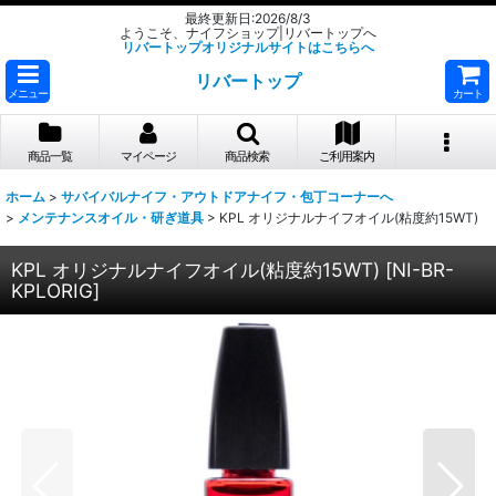
最終更新日:2026/8/3
ようこそ、ナイフショップ|リバートップへ
リバートップオリジナルサイトはこちらへ
リバートップ
メニュー
カート
商品一覧
マイページ
商品検索
ご利用案内
ホーム
>
サバイバルナイフ・アウトドアナイフ・包丁コーナーへ
>
メンテナンスオイル・研ぎ道具
>
KPL オリジナルナイフオイル(粘度約15WT)
KPL オリジナルナイフオイル(粘度約15WT)
[
NI-BR-
KPLORIG
]