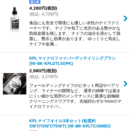
4,280
円
(税別)
(
税込
:
4,708
円
)
食品にも安全で環境にも優しい水性のナイフクリ
ーナーです。 ナイフや包丁に光沢のある艶やかな
防錆皮膜を残します。 ナイフの油分を溶かして脱
脂し、艶出し効果があります。 ゆっくりと気化し
ナイフや金属…
KPL マイクロファイバーディテイリングブラシ
[
NI-BK-KPLDTL50PK
]
2,980
円
(税別)
(
税込
:
3,278
円
)
フォールディングナイフのピボット周辺やベアリ
ング、ライナーの隙間など、 通常の綿棒では届き
にくい細かな箇所のメンテナンスに最適な超極細
クリーニングスワブです。 先端径わずか1mmのマ
イクロファイバ…
KPL ナイフオイル3本セット(粘度約
5WT/15WT/75WT)
[
NI-BR-KPLTCOMBO
]