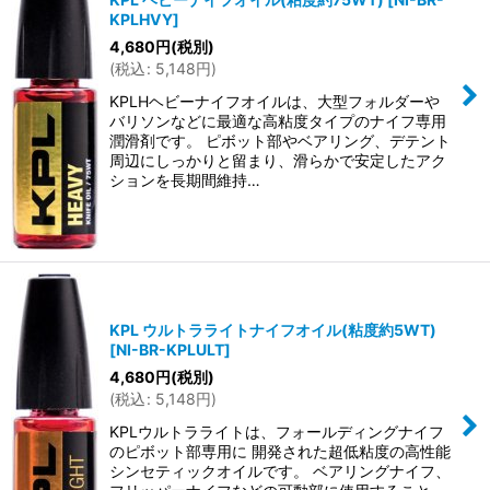
KPLHVY
]
4,680
円
(税別)
(
税込
:
5,148
円
)
KPLHヘビーナイフオイルは、大型フォルダーや
バリソンなどに最適な高粘度タイプのナイフ専用
潤滑剤です。 ピボット部やベアリング、デテント
周辺にしっかりと留まり、滑らかで安定したアク
ションを長期間維持…
KPL ウルトラライトナイフオイル(粘度約5WT)
[
NI-BR-KPLULT
]
4,680
円
(税別)
(
税込
:
5,148
円
)
KPLウルトラライトは、フォールディングナイフ
のピボット部専用に 開発された超低粘度の高性能
シンセティックオイルです。 ベアリングナイフ、