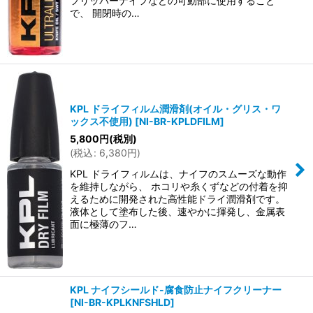
フリッパーナイフなどの可動部に使用すること
で、 開閉時の…
KPL ドライフィルム潤滑剤(オイル・グリス・ワ
ックス不使用)
[
NI-BR-KPLDFILM
]
5,800
円
(税別)
(
税込
:
6,380
円
)
KPL ドライフィルムは、ナイフのスムーズな動作
を維持しながら、 ホコリや糸くずなどの付着を抑
えるために開発された高性能ドライ潤滑剤です。
液体として塗布した後、速やかに揮発し、金属表
面に極薄のフ…
KPL ナイフシールド-腐食防止ナイフクリーナー
[
NI-BR-KPLKNFSHLD
]