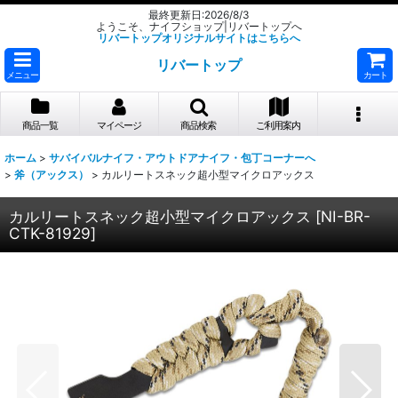
最終更新日:2026/8/3
ようこそ、ナイフショップ|リバートップへ
リバートップオリジナルサイトはこちらへ
リバートップ
メニュー
カート
商品一覧
マイページ
商品検索
ご利用案内
ホーム
>
サバイバルナイフ・アウトドアナイフ・包丁コーナーへ
>
斧（アックス）
>
カルリートスネック超小型マイクロアックス
カルリートスネック超小型マイクロアックス
[
NI-BR-
CTK-81929
]