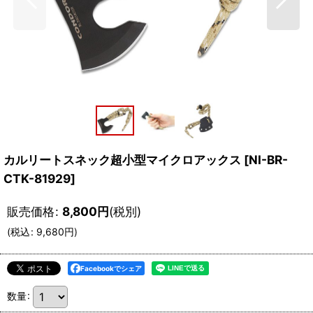
カルリートスネック超小型マイクロアックス
[
NI-BR-
CTK-81929
]
販売価格
:
8,800
円
(税別)
(
税込
:
9,680
円
)
Facebookでシェア
数量
: