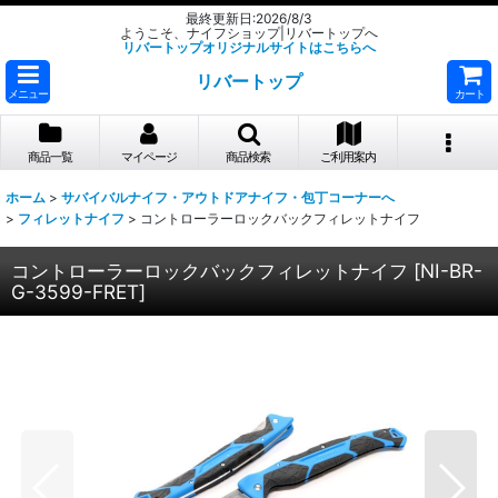
最終更新日:2026/8/3
ようこそ、ナイフショップ|リバートップへ
リバートップオリジナルサイトはこちらへ
リバートップ
メニュー
カート
商品一覧
マイページ
商品検索
ご利用案内
ホーム
>
サバイバルナイフ・アウトドアナイフ・包丁コーナーへ
>
フィレットナイフ
>
コントローラーロックバックフィレットナイフ
コントローラーロックバックフィレットナイフ
[
NI-BR-
G-3599-FRET
]