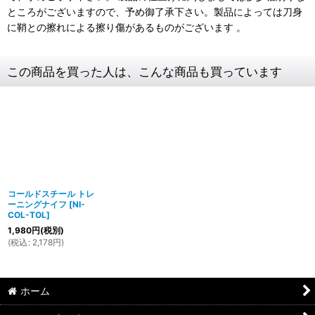
ところがございますので、予め御了承下さい。製品によっては刀身
に鞘との擦れによる擦り傷があるものがございます 。
この商品を買った人は、こんな商品も買っています
コールドスチール トレ
ーニングナイフ
[
NI-
COL-TOL
]
1,980
円
(税別)
(
税込
:
2,178
円
)
ホーム