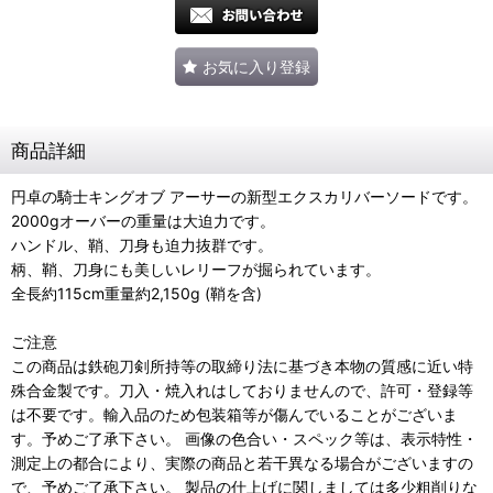
お気に入り登録
商品詳細
円卓の騎士キングオブ アーサーの新型エクスカリバーソードです。
2000gオーバーの重量は大迫力です。
ハンドル、鞘、刀身も迫力抜群です。
柄、鞘、刀身にも美しいレリーフが掘られています。
全長約115cm重量約2,150g (鞘を含)
ご注意
この商品は鉄砲刀剣所持等の取締り法に基づき本物の質感に近い特
殊合金製です。刀入・焼入れはしておりませんので、許可・登録等
は不要です。輸入品のため包装箱等が傷んでいることがございま
す。予めご了承下さい。 画像の色合い・スペック等は、表示特性・
測定上の都合により、実際の商品と若干異なる場合がございますの
で、予めご了承下さい。 製品の仕上げに関しましては多少粗削りな