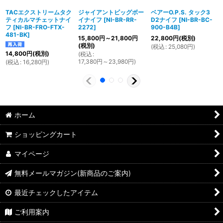
TACエクストリームタク
ジャイアントビッグボー
ベアーO.P.S. タック3
ティカルマチェットナイ
イナイフ
[
NI-BR-RR-
D2ナイフ
[
NI-BR-BC-
フ
[
NI-BR-FRO-FTX-
2272
]
900-B4B
]
481-BK
]
15,800
円
～21,800
円
22,800
円
(税別)
(税別)
(
税込
:
25,080
円
)
14,800
円
(税別)
(
税込
:
17,380
円
～23,980
円
)
(
税込
:
16,280
円
)
ホーム
ショッピングカート
マイページ
無料メールマガジン(新商品のご案内)
最近チェックしたアイテム
ご利用案内