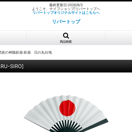
最終更新日:2026/8/3
ようこそ、ナイフショップ|リバートップへ
リバートップオリジナルサイトはこちらへ
リバートップ
商品検索
武術の神髄鉄扇 鉄扇 日の丸白地
RU-SIRO
]