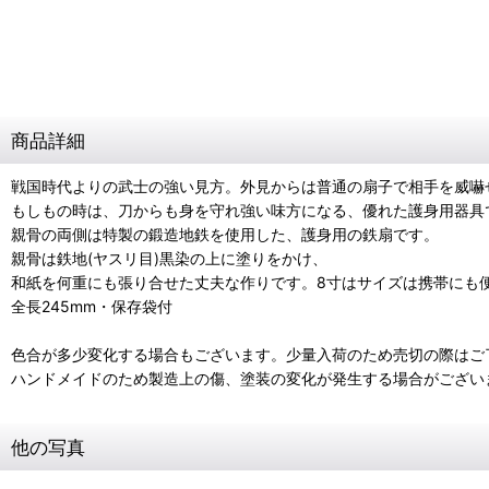
商品詳細
戦国時代よりの武士の強い見方。外見からは普通の扇子で相手を威嚇
もしもの時は、刀からも身を守れ強い味方になる、優れた護身用器具
親骨の両側は特製の鍛造地鉄を使用した、護身用の鉄扇です。
親骨は鉄地(ヤスリ目)黒染の上に塗りをかけ、
和紙を何重にも張り合せた丈夫な作りです。8寸はサイズは携帯にも
全長245mm・保存袋付
色合が多少変化する場合もございます。少量入荷のため売切の際はご
ハンドメイドのため製造上の傷、塗装の変化が発生する場合がござい
他の写真