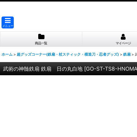
メニュー
商品一覧
マイページ
ホーム
>
超グッズコーナー(鉄扇・杖スティック・模造刀・忍者グッズ)
>
鉄扇
>
武術の神髄鉄扇 鉄扇 日の丸白地
[
GO-ST-TS8-HNOMA