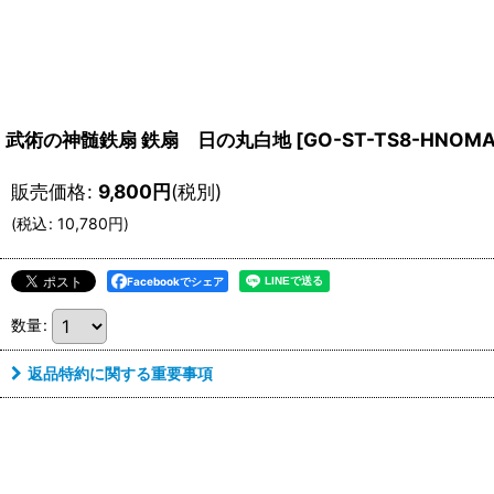
武術の神髄鉄扇 鉄扇 日の丸白地
[
GO-ST-TS8-HNOMA
販売価格
:
9,800
円
(税別)
(
税込
:
10,780
円
)
Facebookでシェア
数量
:
返品特約に関する重要事項