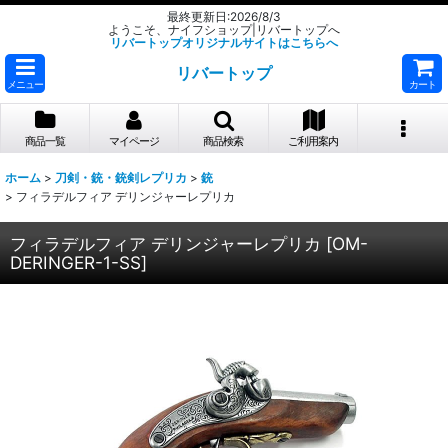
最終更新日:2026/8/3
ようこそ、ナイフショップ|リバートップへ
リバートップオリジナルサイトはこちらへ
リバートップ
メニュー
カート
商品一覧
マイページ
商品検索
ご利用案内
ホーム
>
刀剣・銃・銃剣レプリカ
>
銃
>
フィラデルフィア デリンジャーレプリカ
フィラデルフィア デリンジャーレプリカ
[
OM-
DERINGER-1-SS
]