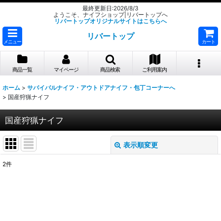
最終更新日:2026/8/3
ようこそ、ナイフショップ|リバートップへ
リバートップオリジナルサイトはこちらへ
リバートップ
メニュー
カート
商品一覧
マイページ
商品検索
ご利用案内
ホーム
>
サバイバルナイフ・アウトドアナイフ・包丁コーナーへ
>
国産狩猟ナイフ
国産狩猟ナイフ
表示順変更
閉じる
2
件
表示数
:
並び順
: