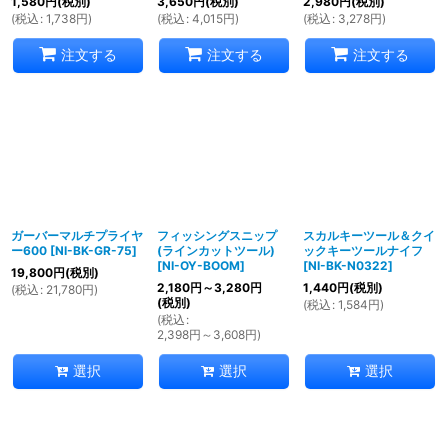
1,580
円
(税別)
3,650
円
(税別)
2,980
円
(税別)
(
税込
:
1,738
円
)
(
税込
:
4,015
円
)
(
税込
:
3,278
円
)
注文する
注文する
注文する
ガーバーマルチプライヤ
フィッシングスニップ
スカルキーツール＆クイ
ー600
[
NI-BK-GR-75
]
(ラインカットツール)
ックキーツールナイフ
[
NI-OY-BOOM
]
[
NI-BK-N0322
]
19,800
円
(税別)
2,180
円
～3,280
円
1,440
円
(税別)
(
税込
:
21,780
円
)
(税別)
(
税込
:
1,584
円
)
(
税込
:
2,398
円
～3,608
円
)
選択
選択
選択