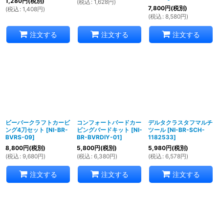
1,280
円
(税別)
(
税込
:
1,628
円
)
7,800
円
(税別)
(
税込
:
1,408
円
)
(
税込
:
8,580
円
)
注文する
注文する
注文する
ビーバークラフトカービ
コンフォートバードカー
デルタクラスタフマルチ
ング4刀セット
[
NI-BR-
ビングバードキット
[
NI-
ツール
[
NI-BR-SCH-
BVRS-09
]
BR-BVRDIY-01
]
1182533
]
8,800
円
(税別)
5,800
円
(税別)
5,980
円
(税別)
(
税込
:
9,680
円
)
(
税込
:
6,380
円
)
(
税込
:
6,578
円
)
注文する
注文する
注文する