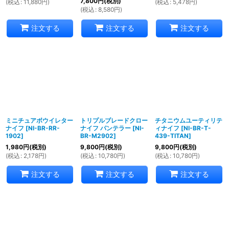
7,800
円
(税別)
(
税込
:
11,880
円
)
(
税込
:
5,478
円
)
(
税込
:
8,580
円
)
注文する
注文する
注文する
ミニチュアボウイレター
トリプルブレードクロー
チタニウムユーティリテ
ナイフ
[
NI-BR-RR-
ナイフ パンテラー
[
NI-
ィナイフ
[
NI-BR-T-
1902
]
BR-M2902
]
439-TITAN
]
1,980
円
(税別)
9,800
円
(税別)
9,800
円
(税別)
(
税込
:
2,178
円
)
(
税込
:
10,780
円
)
(
税込
:
10,780
円
)
注文する
注文する
注文する