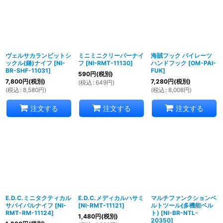
絞り込む
ヴェルサカランビットシ
ミニミニクリーバーナイ
海賊フック パイレーツ
ックル(鎌)ナイフ
[
NI-
フ
[
NI-RMT-11130
]
ハンドフック
[
OM-PAI-
BR-SHF-11031
]
FUK
]
590
円
(税別)
7,800
円
(税別)
7,280
円
(税別)
(
税込
:
649
円
)
(
税込
:
8,580
円
)
(
税込
:
8,008
円
)
注文する
注文する
注文する
E.D.C.ミニタクティカル
E.D.C.メディカルハサミ
マルチファンクションベ
サバイバルナイフ
[
NI-
[
NI-RMT-11121
]
ルトツール(多機能ベル
RMT-RM-11124
]
ト)
[
NI-BR-NTL-
1,480
円
(税別)
20350
]