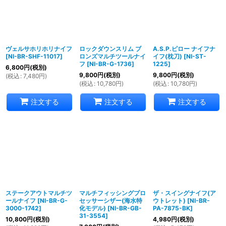
ヴェルサホリホリナイフ
ロックダウンスリム ブ
A.S.P.ピロー ナイフナ
[
NI-BR-SHF-11017
]
ロンズマルチツールナイ
イフ(枕刀)
[
NI-ST-
フ
[
NI-BR-G-1736
]
1225
]
6,800
円
(税別)
9,800
円
(税別)
9,800
円
(税別)
(
税込
:
7,480
円
)
(
税込
:
10,780
円
)
(
税込
:
10,780
円
)
注文する
注文する
注文する
ステークアウトマルチツ
マルチフィッシングプロ
ザ・スイングナイフ(ア
ールナイフ
[
NI-BR-G-
セッサーシザー(海水特
ウトレット)
[
NI-BR-
3000-1742
]
化モデル)
[
NI-BR-GB-
PA-7875-BK
]
31-3554
]
10,800
円
(税別)
4,980
円
(税別)