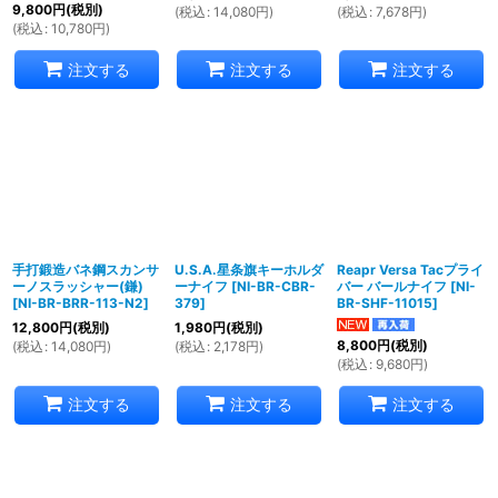
9,800
円
(税別)
(
税込
:
14,080
円
)
(
税込
:
7,678
円
)
(
税込
:
10,780
円
)
注文する
注文する
注文する
手打鍛造バネ鋼スカンサ
U.S.A.星条旗キーホルダ
Reapr Versa Tacプライ
ーノスラッシャー(鎌)
ーナイフ
[
NI-BR-CBR-
バー バールナイフ
[
NI-
[
NI-BR-BRR-113-N2
]
379
]
BR-SHF-11015
]
12,800
円
(税別)
1,980
円
(税別)
8,800
円
(税別)
(
税込
:
14,080
円
)
(
税込
:
2,178
円
)
(
税込
:
9,680
円
)
注文する
注文する
注文する