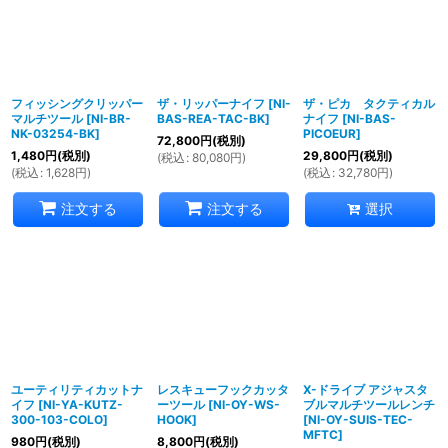
フィッシングクリッパー
ザ・リッパーナイフ
[
NI-
ザ・ピカ タクティカル
マルチツール
[
NI-BR-
BAS-REA-TAC-BK
]
ナイフ
[
NI-BAS-
NK-03254-BK
]
PICOEUR
]
72,800
円
(税別)
1,480
円
(税別)
29,800
円
(税別)
(
税込
:
80,080
円
)
(
税込
:
1,628
円
)
(
税込
:
32,780
円
)
選択
注文する
注文する
ユーティリティカットナ
レスキューフックカッタ
X-ドライブ アジャスタ
イフ
[
NI-YA-KUTZ-
ーツール
[
NI-OY-WS-
ブルマルチツールレンチ
300-103-COLO
]
HOOK
]
[
NI-OY-SUIS-TEC-
MFTC
]
980
円
(税別)
8,800
円
(税別)