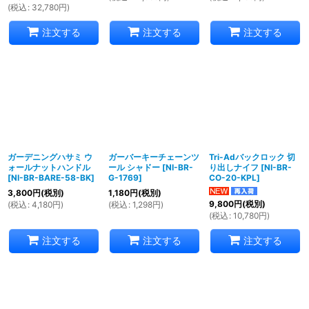
(
税込
:
32,780
円
)
注文する
注文する
注文する
ガーデニングハサミ ウ
ガーバーキーチェーンツ
Tri-Adバックロック 切
ォールナットハンドル
ール シャドー
[
NI-BR-
り出しナイフ
[
NI-BR-
[
NI-BR-BARE-58-BK
]
G-1769
]
CO-20-KPL
]
3,800
円
(税別)
1,180
円
(税別)
9,800
円
(税別)
(
税込
:
4,180
円
)
(
税込
:
1,298
円
)
(
税込
:
10,780
円
)
注文する
注文する
注文する