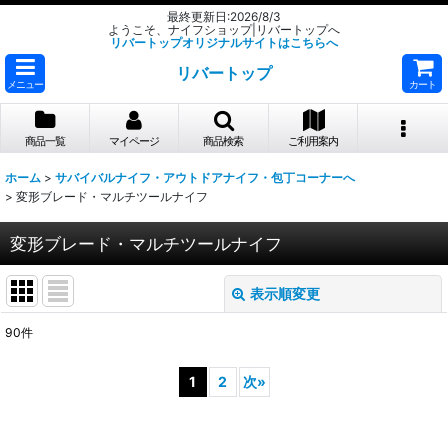
最終更新日:2026/8/3
ようこそ、ナイフショップ|リバートップへ
リバートップオリジナルサイトはこちらへ
リバートップ
メニュー
カート
商品一覧
マイページ
商品検索
ご利用案内
ホーム
>
サバイバルナイフ・アウトドアナイフ・包丁コーナーへ
>
変形ブレード・マルチツールナイフ
変形ブレード・マルチツールナイフ
表示順変更
閉じる
90
件
表示数
:
1
2
次
»
並び順
: