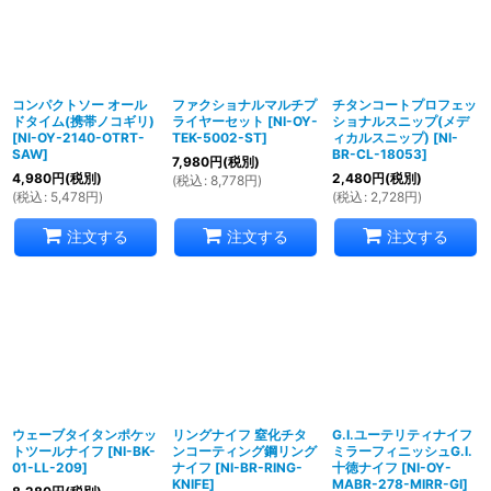
コンパクトソー オール
ファクショナルマルチプ
チタンコートプロフェッ
ドタイム(携帯ノコギリ)
ライヤーセット
[
NI-OY-
ショナルスニップ(メデ
[
NI-OY-2140-OTRT-
TEK-5002-ST
]
ィカルスニップ)
[
NI-
SAW
]
BR-CL-18053
]
7,980
円
(税別)
4,980
円
(税別)
2,480
円
(税別)
(
税込
:
8,778
円
)
(
税込
:
5,478
円
)
(
税込
:
2,728
円
)
注文する
注文する
注文する
ウェーブタイタンポケッ
リングナイフ 窒化チタ
G.I.ユーテリティナイフ
トツールナイフ
[
NI-BK-
ンコーティング鋼リング
ミラーフィニッシュG.I.
01-LL-209
]
ナイフ
[
NI-BR-RING-
十徳ナイフ
[
NI-OY-
KNIFE
]
MABR-278-MIRR-GI
]