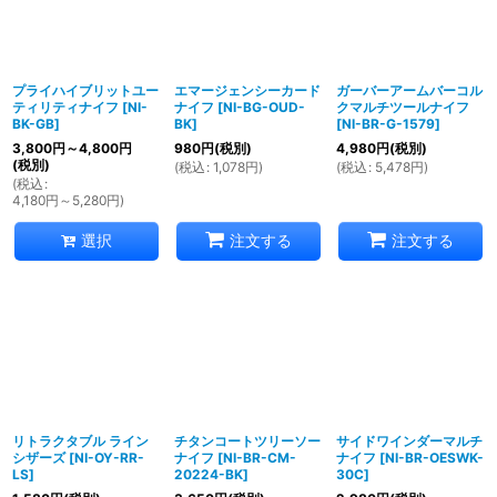
プライハイブリットユー
エマージェンシーカード
ガーバーアームバーコル
ティリティナイフ
[
NI-
ナイフ
[
NI-BG-OUD-
クマルチツールナイフ
BK-GB
]
BK
]
[
NI-BR-G-1579
]
3,800
円
～4,800
円
980
円
(税別)
4,980
円
(税別)
(税別)
(
税込
:
1,078
円
)
(
税込
:
5,478
円
)
(
税込
:
4,180
円
～5,280
円
)
選択
注文する
注文する
リトラクタブル ライン
チタンコートツリーソー
サイドワインダーマルチ
シザーズ
[
NI-OY-RR-
ナイフ
[
NI-BR-CM-
ナイフ
[
NI-BR-OESWK-
LS
]
20224-BK
]
30C
]