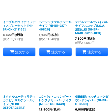
イーグルボウイナイフデ
ベーシックマルチツール
デビルテールサバイバル
ィスプレーセット
[
NI-
ナイフ
[
NI-BR-CKT-
ナイフスコップU.S.A.
BR-CN-211165
]
46826
]
消防仕様
[
NI-BR-
MABL-5015-RED
]
8,800
円
(税別)
1,680
円
(税別)
7,800
円
(税別)
(
税込
:
9,680
円
)
(
税込
:
1,848
円
)
(
税込
:
8,580
円
)
注文する
注文する
注文する
オタクルユーティリティ
コンバットコマンダート
GERBER マルチロックダ
カラビナマルチツールナ
レンチクリーバーナイフ
ウンドライバー
[
NI-BR-
イフ
[
NI-BR-
[
NI-BR-UC-3449
]
G-3569
]
OLTOTACLER2
]
12,800
円
(税別)
6,980
円
(税別)