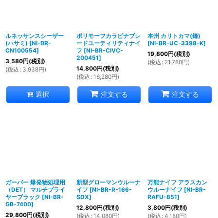
ルネッサンスシーザー
ポリモーフカラビナブレ
本州 カリトカマ(鎌)
(ハサミ)
[
NI-BR-
ードユーティリティナイ
[
NI-BR-UC-3398-K
]
CN100554
]
フ
[
NI-BR-CIVC-
19,800
円
(税別)
200451
]
3,580
円
(税別)
(
税込
:
21,780
円
)
14,800
円
(税別)
(
税込
:
3,938
円
)
(
税込
:
16,280
円
)
選択
注文する
注文する
ガーバー 爆発物処理用
新型グローマンウルーナ
万能ナイフ アラスカン
（DET） マルチプライ
イフ
[
NI-BR-R-166-
ウルーナイフ
[
NI-BR-
ヤーブラック
[
NI-BR-
SDX
]
RAFU-851
]
GB-7400
]
12,800
円
(税別)
3,800
円
(税別)
29,800
円
(税別)
(
税込
:
14,080
円
)
(
税込
:
4,180
円
)