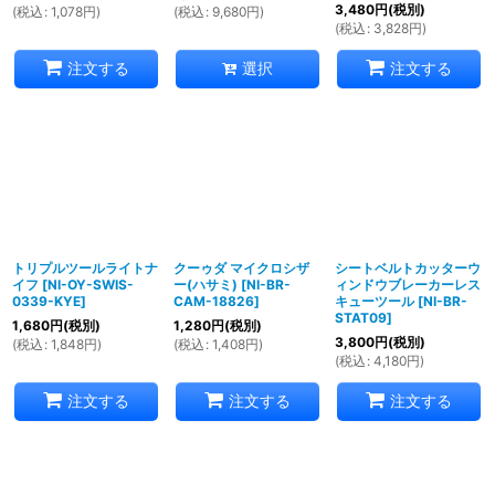
3,480
円
(税別)
(
税込
:
1,078
円
)
(
税込
:
9,680
円
)
(
税込
:
3,828
円
)
選択
注文する
注文する
トリプルツールライトナ
クーゥダ マイクロシザ
シートベルトカッターウ
イフ
[
NI-OY-SWIS-
ー(ハサミ)
[
NI-BR-
ィンドウブレーカーレス
0339-KYE
]
CAM-18826
]
キューツール
[
NI-BR-
STAT09
]
1,680
円
(税別)
1,280
円
(税別)
3,800
円
(税別)
(
税込
:
1,848
円
)
(
税込
:
1,408
円
)
(
税込
:
4,180
円
)
注文する
注文する
注文する