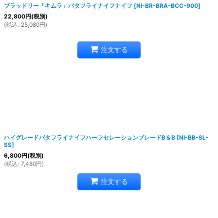
ブラッドリー「キムラ」バタフライナイフナイフ
[
NI-BR-BRA-BCC-900
]
22,800
円
(税別)
(
税込
:
25,080
円
)
注文する
ハイグレードバタフライナイフハーフセレーションブレードB＆B
[
NI-BB-SL-
SS
]
6,800
円
(税別)
(
税込
:
7,480
円
)
注文する