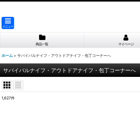
メニュー
商品一覧
マイページ
ホーム
>
サバイバルナイフ・アウトドアナイフ・包丁コーナーへ
サバイバルナイフ・アウトドアナイフ・包丁コーナーへ
1,627
件
サブカテゴリ
:
表示数
:
並び順
: