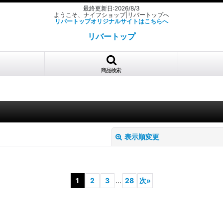
最終更新日:2026/8/3
ようこそ、ナイフショップ|リバートップへ
リバートップオリジナルサイトはこちらへ
リバートップ
商品検索
表示順変更
1
2
3
...
28
次
»