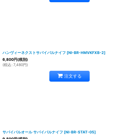
ハンヴィーネクストサバイバルナイフ
[
NI-BR-HMVKFXB-2
]
6,800
円
(税別)
(
税込
:
7,480
円
)
注文する
サバイバルオール サバイバルナイフ
[
NI-BR-STAT-05
]
9,800
円
(税別)