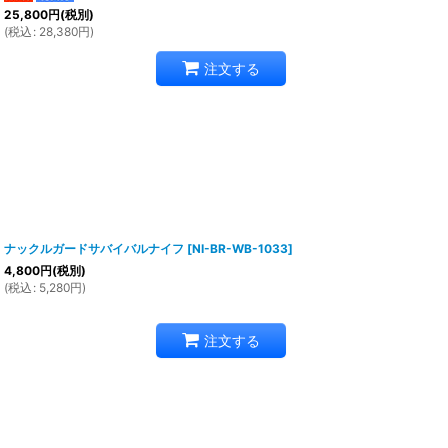
25,800
円
(税別)
(
税込
:
28,380
円
)
注文する
ナックルガードサバイバルナイフ
[
NI-BR-WB-1033
]
4,800
円
(税別)
(
税込
:
5,280
円
)
注文する