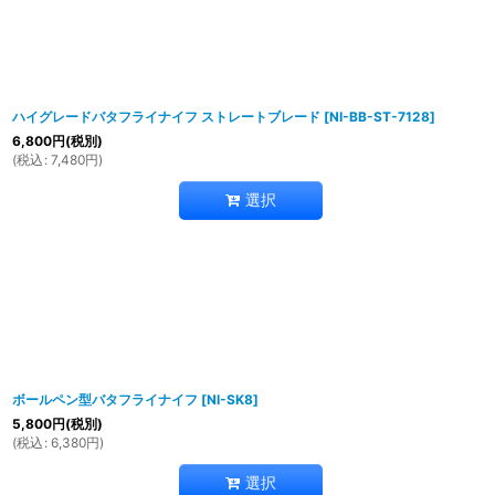
ハイグレードバタフライナイフ ストレートブレード
[
NI-BB-ST-7128
]
6,800
円
(税別)
(
税込
:
7,480
円
)
選択
ボールペン型バタフライナイフ
[
NI-SK8
]
5,800
円
(税別)
(
税込
:
6,380
円
)
選択