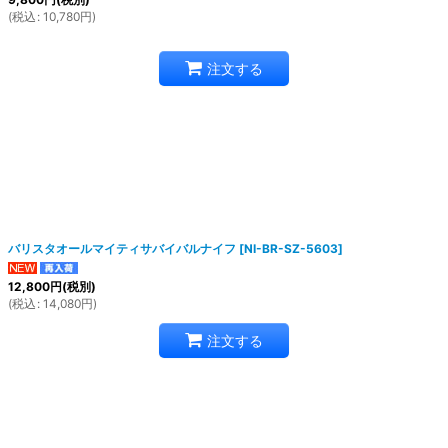
(
税込
:
10,780
円
)
注文する
バリスタオールマイティサバイバルナイフ
[
NI-BR-SZ-5603
]
12,800
円
(税別)
(
税込
:
14,080
円
)
注文する