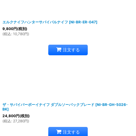
エルクナイフハンターサバイバルナイフ
[
NI-BR-ER-047
]
9,800
円
(税別)
(
税込
:
10,780
円
)
注文する
ザ・サバイバーボーイナイフ ダブルソーバックブレード
[
NI-BR-GH-5026-
BK
]
24,800
円
(税別)
(
税込
:
27,280
円
)
注文する