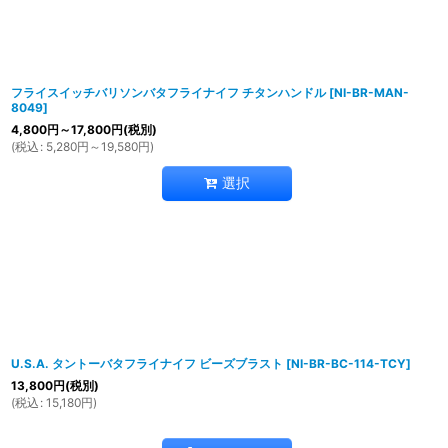
フライスイッチバリソンバタフライナイフ チタンハンドル
[
NI-BR-MAN-
8049
]
4,800
円
～17,800
円
(税別)
(
税込
:
5,280
円
～19,580
円
)
選択
U.S.A. タントーバタフライナイフ ビーズブラスト
[
NI-BR-BC-114-TCY
]
13,800
円
(税別)
(
税込
:
15,180
円
)