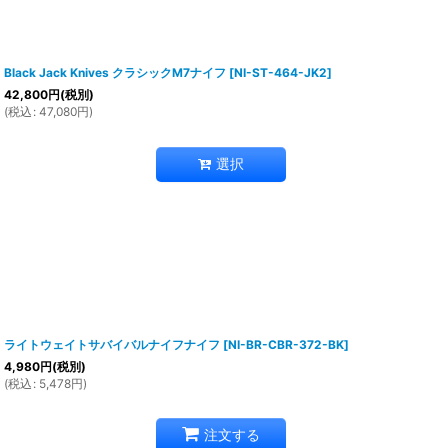
Black Jack Knives クラシックM7ナイフ
[
NI-ST-464-JK2
]
42,800
円
(税別)
(
税込
:
47,080
円
)
選択
ライトウェイトサバイバルナイフナイフ
[
NI-BR-CBR-372-BK
]
4,980
円
(税別)
(
税込
:
5,478
円
)
注文する