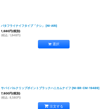
バタフライナイフタイプ「クシ」
[
NI-ARI
]
1,680
円
(税別)
(
税込
:
1,848
円
)
選択
サバイバルクリップポイントブラックハニカムナイフ
[
NI-BR-CM-19489
]
7,800
円
(税別)
(
税込
:
8,580
円
)
注文する