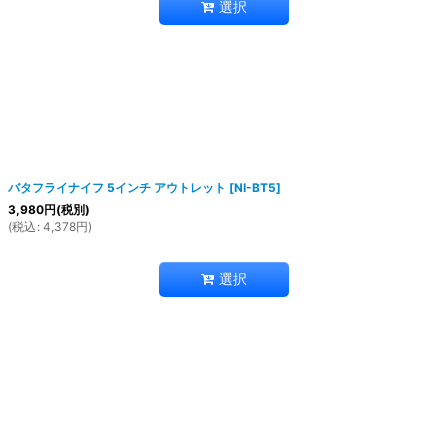
選択
バタフライナイフ 5インチ アウトレット
[
NI-BT5
]
3,980
円
(税別)
(
税込
:
4,378
円
)
選択