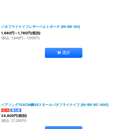
バタフライナイフレザーベルトポーチ
[
NI-BR-SH
]
1,680
円
～1,780
円
(税別)
(
税込
:
1,848
円
～1,958
円
)
選択
ベアソング154CM鋼VIIスモールバタフライナイフ
[
NI-BR-BC-900
]
24,800
円
(税別)
(
税込
:
27,280
円
)