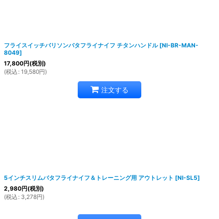
絞り込む
フライスイッチバリソンバタフライナイフ チタンハンドル
[
NI-BR-MAN-
8049
]
17,800
円
(税別)
(
税込
:
19,580
円
)
注文する
5インチスリムバタフライナイフ＆トレーニング用 アウトレット
[
NI-SL5
]
2,980
円
(税別)
(
税込
:
3,278
円
)