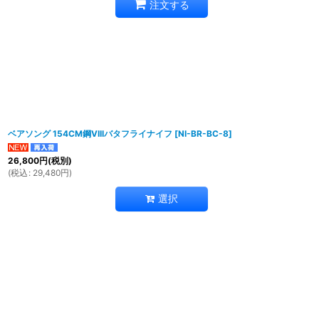
注文する
ベアソング 154CM鋼VIIIバタフライナイフ
[
NI-BR-BC-8
]
26,800
円
(税別)
(
税込
:
29,480
円
)
選択