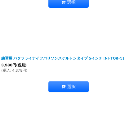
選択
練習用 バタフライナイフバリソンスケルトンタイプ 5インチ
[
NI-TOR-5
]
3,980
円
(税別)
(
税込
:
4,378
円
)
選択