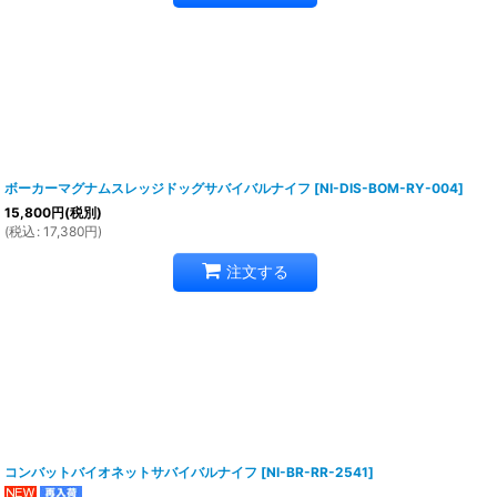
ボーカーマグナムスレッジドッグサバイバルナイフ
[
NI-DIS-BOM-RY-004
]
15,800
円
(税別)
(
税込
:
17,380
円
)
注文する
コンバットバイオネットサバイバルナイフ
[
NI-BR-RR-2541
]