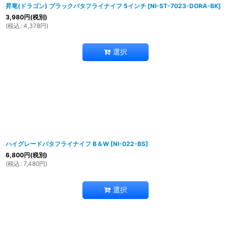
昇竜(ドラゴン) ブラックバタフライナイフ 5インチ
[
NI-ST-7023-DORA-BK
]
3,980
円
(税別)
(
税込
:
4,378
円
)
選択
ハイグレードバタフライナイフ B＆W
[
NI-022-BS
]
6,800
円
(税別)
(
税込
:
7,480
円
)
選択