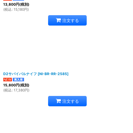
13,800
円
(税別)
(
税込
:
15,180
円
)
注文する
D2サバイバルナイフ
[
NI-BR-RR-2585
]
15,800
円
(税別)
(
税込
:
17,380
円
)
注文する