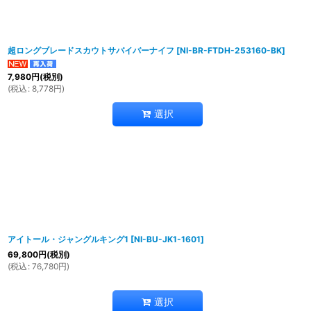
超ロングブレードスカウトサバイバーナイフ
[
NI-BR-FTDH-253160-BK
]
7,980
円
(税別)
(
税込
:
8,778
円
)
選択
アイトール・ジャングルキング1
[
NI-BU-JK1-1601
]
69,800
円
(税別)
(
税込
:
76,780
円
)
選択