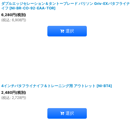
ダブルエッジセレーション＆タントーブレード バリソン Griv-EXバタフライナ
イフ
[
NI-BR-CO-92-EAA-TOR
]
6,280
円
(税別)
(
税込
:
6,908
円
)
選択
4インチバタフライナイフ＆トレーニング用 アウトレット
[
NI-BT4
]
2,480
円
(税別)
(
税込
:
2,728
円
)
選択