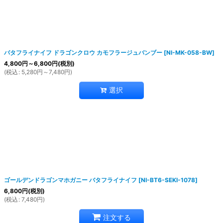
バタフライナイフ ドラゴンクロウ カモフラージュバンブー
[
NI-MK-058-BW
]
4,800
円
～6,800
円
(税別)
(
税込
:
5,280
円
～7,480
円
)
選択
ゴールデンドラゴンマホガニー バタフライナイフ
[
NI-BT6-SEKI-1078
]
6,800
円
(税別)
(
税込
:
7,480
円
)
注文する