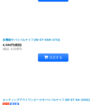
多機能サバイバルナイフ
[
NI-ST-KAN-2113
]
4,580
円
(税別)
(
税込
:
5,038
円
)
注文する
カッティングアウトワンピースサバイバルナイフ
[
NI-ST-KA-2502
]