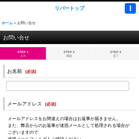
リバートップ
ホーム
>
お問い合せ
お問い合せ
STEP 1
STEP 2
STEP 3
入力
確認
完了
お名前
[
必須
]
メールアドレス
[
必須
]
メールアドレスをお間違えの場合はお返事が届きません。
また、弊店からのお返事が迷惑メールとして処理される場合が
ございますので
迷惑メールフォルダもご確認ください。