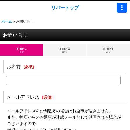
リバートップ
ホーム
>
お問い合せ
お問い合せ
STEP 1
STEP 2
STEP 3
入力
確認
完了
お名前
[
必須
]
メールアドレス
[
必須
]
メールアドレスをお間違えの場合はお返事が届きません。
また、弊店からのお返事が迷惑メールとして処理される場合が
ございますので
迷惑メールフォルダもご確認ください。