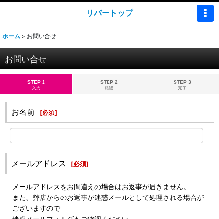
リバートップ
ホーム
>
お問い合せ
お問い合せ
STEP 1
STEP 2
STEP 3
入力
確認
完了
お名前
[
必須
]
メールアドレス
[
必須
]
メールアドレスをお間違えの場合はお返事が届きません。
また、弊店からのお返事が迷惑メールとして処理される場合が
ございますので
迷惑メールフォルダもご確認ください。