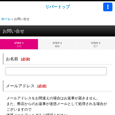
リバートップ
ホーム
>
お問い合せ
お問い合せ
STEP 1
STEP 2
STEP 3
入力
確認
完了
お名前
[
必須
]
メールアドレス
[
必須
]
メールアドレスをお間違えの場合はお返事が届きません。
また、弊店からのお返事が迷惑メールとして処理される場合が
ございますので
迷惑メールフォルダもご確認ください。