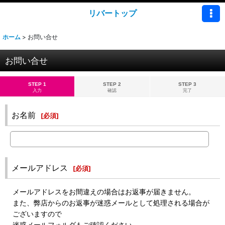
リバートップ
ホーム
>
お問い合せ
お問い合せ
STEP 1
STEP 2
STEP 3
入力
確認
完了
お名前
[
必須
]
メールアドレス
[
必須
]
メールアドレスをお間違えの場合はお返事が届きません。
また、弊店からのお返事が迷惑メールとして処理される場合が
ございますので
迷惑メールフォルダもご確認ください。